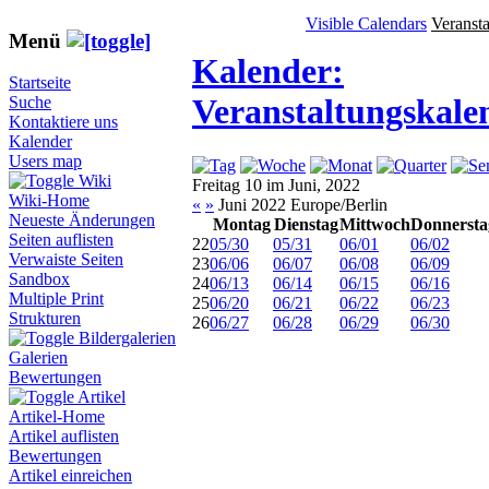
Visible Calendars
Veranst
Menü
Kalender:
Startseite
Veranstaltungskale
Suche
Kontaktiere uns
Kalender
Users map
Wiki
Freitag 10 im Juni, 2022
Wiki-Home
«
»
Juni 2022 Europe/Berlin
Neueste Änderungen
Montag
Dienstag
Mittwoch
Donnersta
Seiten auflisten
22
05/30
05/31
06/01
06/02
Verwaiste Seiten
23
06/06
06/07
06/08
06/09
Sandbox
24
06/13
06/14
06/15
06/16
Multiple Print
25
06/20
06/21
06/22
06/23
Strukturen
26
06/27
06/28
06/29
06/30
Bildergalerien
Galerien
Bewertungen
Artikel
Artikel-Home
Artikel auflisten
Bewertungen
Artikel einreichen