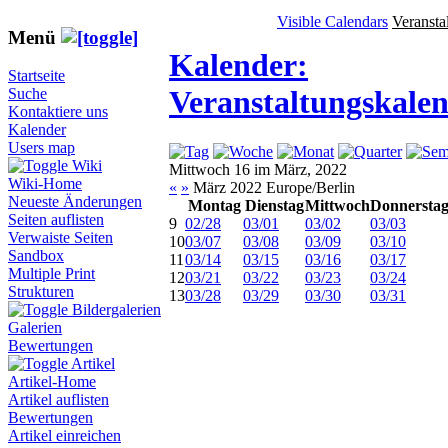
Visible Calendars
Veransta
Menü
Kalender:
Startseite
Veranstaltungskale
Suche
Kontaktiere uns
Kalender
Users map
Wiki
Mittwoch 16 im März, 2022
Wiki-Home
«
»
März 2022 Europe/Berlin
Neueste Änderungen
Montag
Dienstag
Mittwoch
Donnersta
Seiten auflisten
9
02/28
03/01
03/02
03/03
Verwaiste Seiten
10
03/07
03/08
03/09
03/10
Sandbox
11
03/14
03/15
03/16
03/17
Multiple Print
12
03/21
03/22
03/23
03/24
Strukturen
13
03/28
03/29
03/30
03/31
Bildergalerien
Galerien
Bewertungen
Artikel
Artikel-Home
Artikel auflisten
Bewertungen
Artikel einreichen