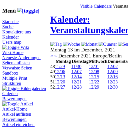
Visible Calendars
Veranst
Menü
Kalender:
Startseite
Suche
Veranstaltungskale
Kontaktiere uns
Kalender
Users map
Wiki
Montag 13 im Dezember, 2021
Wiki-Home
«
»
Dezember 2021 Europe/Berlin
Neueste Änderungen
Montag
Dienstag
Mittwoch
Donnersta
Seiten auflisten
48
11/29
11/30
12/01
12/02
Verwaiste Seiten
49
12/06
12/07
12/08
12/09
Sandbox
50
12/13
12/14
12/15
12/16
Multiple Print
51
12/20
12/21
12/22
12/23
Strukturen
52
12/27
12/28
12/29
12/30
Bildergalerien
Galerien
Bewertungen
Artikel
Artikel-Home
Artikel auflisten
Bewertungen
Artikel einreichen