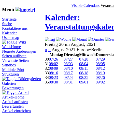
Visible Calendars
Veranst
Menü
Kalender:
Startseite
Suche
Veranstaltungskale
Kontaktiere uns
Kalender
Users map
Wiki
Freitag 20 im August, 2021
Wiki-Home
«
»
August 2021 Europe/Berlin
Neueste Änderungen
Montag
Dienstag
Mittwoch
Donnersta
Seiten auflisten
30
07/26
07/27
07/28
07/29
Verwaiste Seiten
31
08/02
08/03
08/04
08/05
Sandbox
32
08/09
08/10
08/11
08/12
Multiple Print
33
08/16
08/17
08/18
08/19
Strukturen
34
08/23
08/24
08/25
08/26
Bildergalerien
35
08/30
08/31
09/01
09/02
Galerien
Bewertungen
Artikel
Artikel-Home
Artikel auflisten
Bewertungen
Artikel einreichen