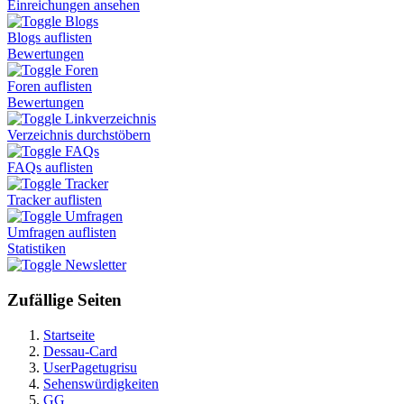
Einreichungen ansehen
Blogs
Blogs auflisten
Bewertungen
Foren
Foren auflisten
Bewertungen
Linkverzeichnis
Verzeichnis durchstöbern
FAQs
FAQs auflisten
Tracker
Tracker auflisten
Umfragen
Umfragen auflisten
Statistiken
Newsletter
Zufällige Seiten
Startseite
Dessau-Card
UserPagetugrisu
Sehenswürdigkeiten
GG