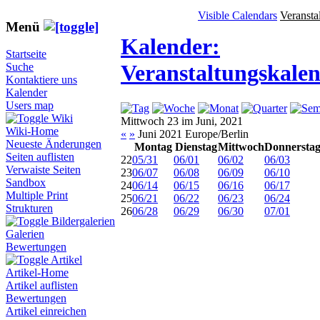
Visible Calendars
Veransta
Menü
Kalender:
Startseite
Veranstaltungskale
Suche
Kontaktiere uns
Kalender
Users map
Wiki
Mittwoch 23 im Juni, 2021
Wiki-Home
«
»
Juni 2021 Europe/Berlin
Neueste Änderungen
Montag
Dienstag
Mittwoch
Donnersta
Seiten auflisten
22
05/31
06/01
06/02
06/03
Verwaiste Seiten
23
06/07
06/08
06/09
06/10
Sandbox
24
06/14
06/15
06/16
06/17
Multiple Print
25
06/21
06/22
06/23
06/24
Strukturen
26
06/28
06/29
06/30
07/01
Bildergalerien
Galerien
Bewertungen
Artikel
Artikel-Home
Artikel auflisten
Bewertungen
Artikel einreichen