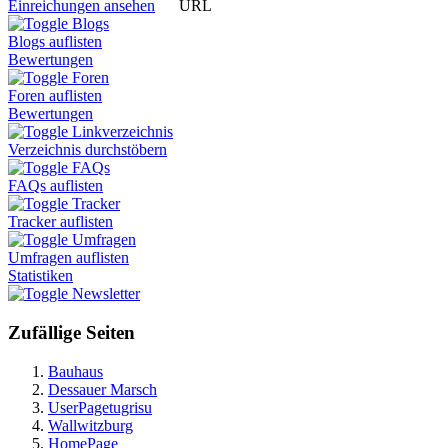
URL
Einreichungen ansehen
Blogs
Blogs auflisten
Bewertungen
Foren
Foren auflisten
Bewertungen
Linkverzeichnis
Verzeichnis durchstöbern
FAQs
FAQs auflisten
Tracker
Tracker auflisten
Umfragen
Umfragen auflisten
Statistiken
Newsletter
Zufällige Seiten
Bauhaus
Dessauer Marsch
UserPagetugrisu
Wallwitzburg
HomePage