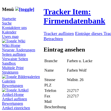
Menü
Tracker Item:
Firmendatenbank
Startseite
Suche
Kontaktiere uns
Kalender
Tracker auflisten
Einträge dieses Tra
Users map
Betrachten
Wiki
Wiki-Home
Eintrag ansehen
Neueste Änderungen
Seiten auflisten
Verwaiste Seiten
Branche
Farben u. Lacke
Sandbox
Multiple Print
Name
Farben Wolf
Strukturen
Bildergalerien
Strasse
Wallstr. 26
Galerien
PLZ
Bewertungen
Artikel
Telefon
212717
Artikel-Home
Fax
212717
Artikel auflisten
Mail
Bewertungen
Beschreibung
Artikel einreichen