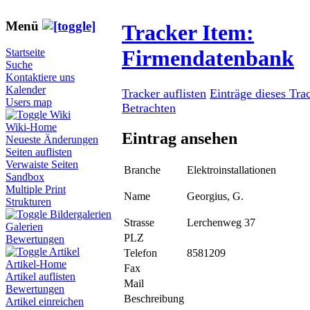
Menü
Tracker Item:
Firmendatenbank
Startseite
Suche
Kontaktiere uns
Kalender
Tracker auflisten
Einträge dieses Tra
Users map
Betrachten
Wiki
Wiki-Home
Eintrag ansehen
Neueste Änderungen
Seiten auflisten
Verwaiste Seiten
Branche
Elektroinstallationen
Sandbox
Multiple Print
Name
Georgius, G.
Strukturen
Bildergalerien
Strasse
Lerchenweg 37
Galerien
PLZ
Bewertungen
Artikel
Telefon
8581209
Artikel-Home
Fax
Artikel auflisten
Mail
Bewertungen
Beschreibung
Artikel einreichen