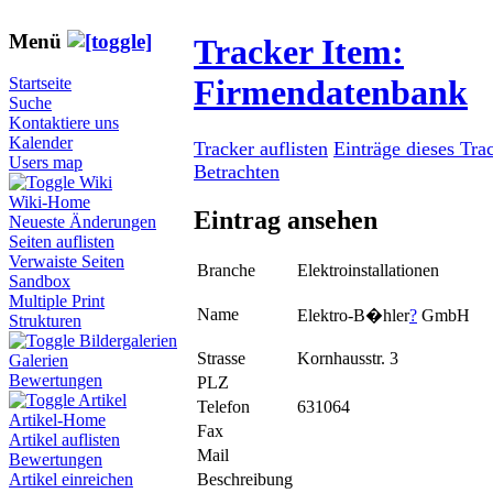
Menü
Tracker Item:
Firmendatenbank
Startseite
Suche
Kontaktiere uns
Kalender
Tracker auflisten
Einträge dieses Tra
Users map
Betrachten
Wiki
Wiki-Home
Eintrag ansehen
Neueste Änderungen
Seiten auflisten
Verwaiste Seiten
Branche
Elektroinstallationen
Sandbox
Multiple Print
Name
Elektro-B�hler
?
GmbH
Strukturen
Bildergalerien
Strasse
Kornhausstr. 3
Galerien
Bewertungen
PLZ
Artikel
Telefon
631064
Artikel-Home
Fax
Artikel auflisten
Mail
Bewertungen
Beschreibung
Artikel einreichen