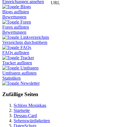
Einreichungen ansehen
URL
Blogs
Blogs auflisten
Bewertungen
Foren
Foren auflisten
Bewertungen
Linkverzeichnis
Verzeichnis durchstöbern
FAQs
FAQs auflisten
Tracker
Tracker auflisten
Umfragen
Umfragen auflisten
Statistiken
Newsletter
Zufällige Seiten
Schloss Mosigkau
Startseite
Dessau-Card
Sehenswürdigkeiten
DatenSchutz