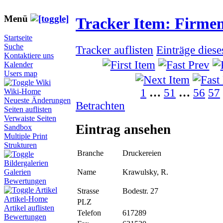
Menü
Tracker Item: Firme
Startseite
Suche
Tracker auflisten
Einträge dies
Kontaktiere uns
Kalender
Users map
Wiki
1
…
51
…
56
57
Wiki-Home
Neueste Änderungen
Betrachten
Seiten auflisten
Verwaiste Seiten
Eintrag ansehen
Sandbox
Multiple Print
Strukturen
Branche
Druckereien
Bildergalerien
Name
Krawulsky, R.
Galerien
Bewertungen
Artikel
Strasse
Bodestr. 27
Artikel-Home
PLZ
Artikel auflisten
Telefon
617289
Bewertungen