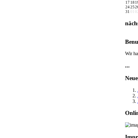
17
18
1
24
25
2
31
01
0
näch
Benu
Wir ha
...
Neue
Onli
Impr