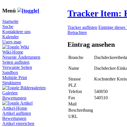
Menü
Tracker Item:
Startseite
Suche
Tracker auflisten
Einträge dieses
Kontaktiere uns
Betrachten
Kalender
Users map
Eintrag ansehen
Wiki
Wiki-Home
Neueste Änderungen
Branche
Dachdeckereibeda
Seiten auflisten
Verwaiste Seiten
Name
Dachdecker-Eink
Sandbox
Multiple Print
Strasse
Kochstedter Kreiss
Strukturen
PLZ
Bildergalerien
Telefon
540050
Galerien
Fax
540510
Bewertungen
Artikel
Mail
Artikel-Home
Beschreibung
Artikel auflisten
URL
Bewertungen
Artikel einreichen