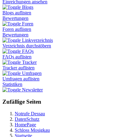
Einreichungen ansehen
Blogs
Blogs auflisten
Bewertungen
Foren
Foren auflisten
Bewertungen
Linkverzeichnis
Verzeichnis durchstöbern
FAQs
FAQs auflisten
Tracker
Tracker auflisten
Umfragen
Umfragen auflisten
Statistiken
Newsletter
Zufällige Seiten
Notrufe Dessau
DatenSchutz
HomePage
Schloss Mosigkau
Startseite