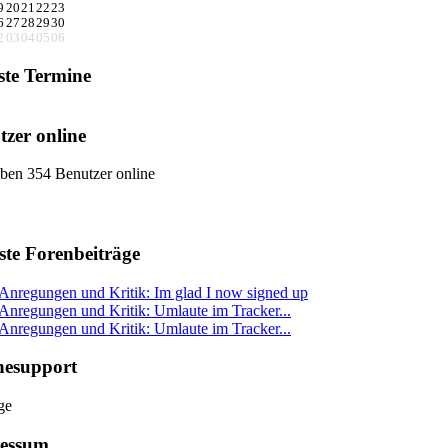
9
20
21
22
23
6
27
28
29
30
2
03
04
05
06
ste Termine
tzer online
ben 354 Benutzer online
ste Forenbeiträge
Anregungen und Kritik: Im glad I now signed up
Anregungen und Kritik: Umlaute im Tracker...
Anregungen und Kritik: Umlaute im Tracker...
nesupport
essum