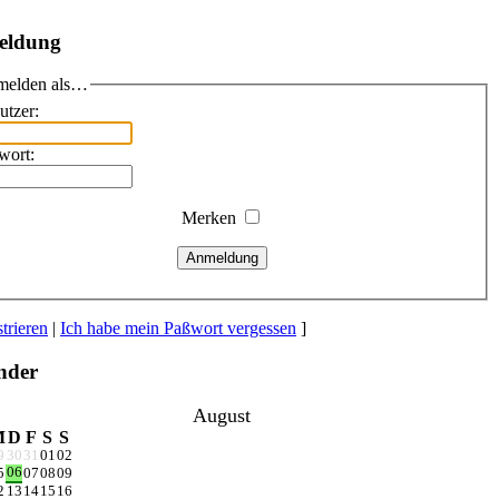
eldung
elden als…
utzer:
wort:
Merken
Anmeldung
trieren
|
Ich habe mein Paßwort vergessen
]
nder
August
M
D
F
S
S
9
30
31
01
02
06
5
07
08
09
2
13
14
15
16