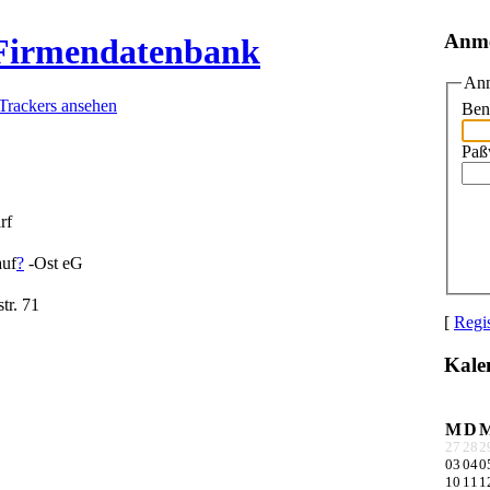
Anm
 Firmendatenbank
Anm
 Trackers ansehen
Ben
Paß
rf
auf
?
-Ost eG
tr. 71
[
Regis
Kale
M
D
27
28
2
03
04
0
10
11
1