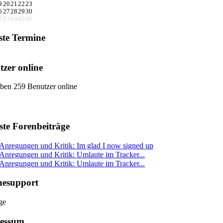
9
20
21
22
23
6
27
28
29
30
2
03
04
05
06
ste Termine
tzer online
ben 259 Benutzer online
ste Forenbeiträge
Anregungen und Kritik: Im glad I now signed up
Anregungen und Kritik: Umlaute im Tracker...
Anregungen und Kritik: Umlaute im Tracker...
nesupport
essum