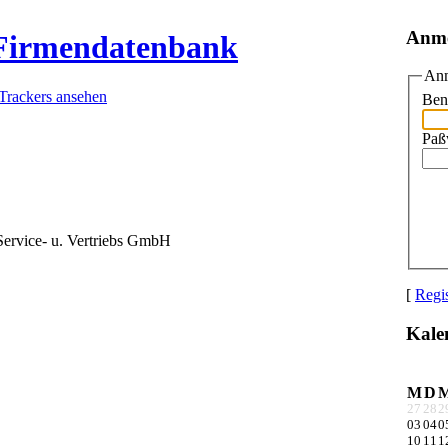
Anm
 Firmendatenbank
Anm
 Trackers ansehen
Ben
Paß
ervice- u. Vertriebs GmbH
[
Regis
Kale
M
D
27
28
2
03
04
0
10
11
1