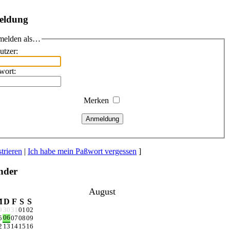
eldung
elden als…
utzer:
wort:
Merken
Anmeldung
trieren
|
Ich habe mein Paßwort vergessen
]
nder
August
M
D
F
S
S
9
30
31
01
02
06
5
07
08
09
2
13
14
15
16