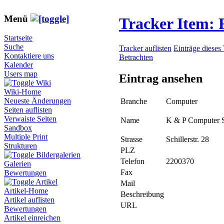
Menü
Tracker Item:
Startseite
Suche
Tracker auflisten
Einträge dieses
Kontaktiere uns
Betrachten
Kalender
Users map
Eintrag ansehen
Wiki
Wiki-Home
Neueste Änderungen
Branche
Computer
Seiten auflisten
Verwaiste Seiten
Name
K & P Computer S
Sandbox
Multiple Print
Strasse
Schillerstr. 28
Strukturen
PLZ
Bildergalerien
Telefon
2200370
Galerien
Fax
Bewertungen
Artikel
Mail
Artikel-Home
Beschreibung
Artikel auflisten
URL
Bewertungen
Artikel einreichen