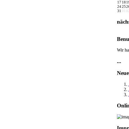
17
18
1
24
25
2
31
01
0
näch
Benu
Wir ha
...
Neue
Onli
Impr