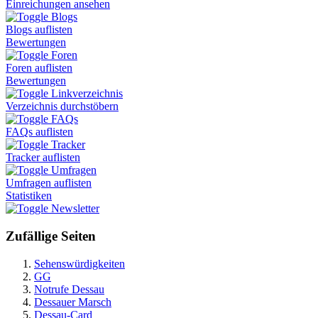
Einreichungen ansehen
Blogs
Blogs auflisten
Bewertungen
Foren
Foren auflisten
Bewertungen
Linkverzeichnis
Verzeichnis durchstöbern
FAQs
FAQs auflisten
Tracker
Tracker auflisten
Umfragen
Umfragen auflisten
Statistiken
Newsletter
Zufällige Seiten
Sehenswürdigkeiten
GG
Notrufe Dessau
Dessauer Marsch
Dessau-Card