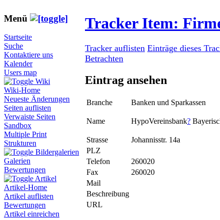
Menü
Tracker Item: Fir
Startseite
Suche
Tracker auflisten
Einträge dieses Tra
Kontaktiere uns
Betrachten
Kalender
Users map
Eintrag ansehen
Wiki
Wiki-Home
Neueste Änderungen
Branche
Banken und Sparkassen
Seiten auflisten
Verwaiste Seiten
Name
HypoVereinsbank
?
Bayeris
Sandbox
Multiple Print
Strasse
Johannisstr. 14a
Strukturen
PLZ
Bildergalerien
Galerien
Telefon
260020
Bewertungen
Fax
260020
Artikel
Mail
Artikel-Home
Beschreibung
Artikel auflisten
URL
Bewertungen
Artikel einreichen