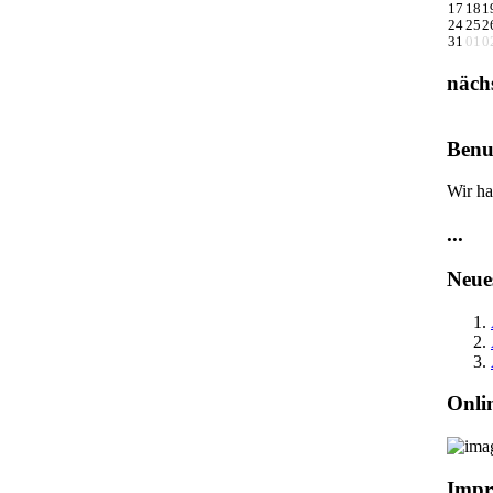
17
18
1
24
25
2
31
01
0
näch
Benu
Wir ha
...
Neue
Onli
Impr