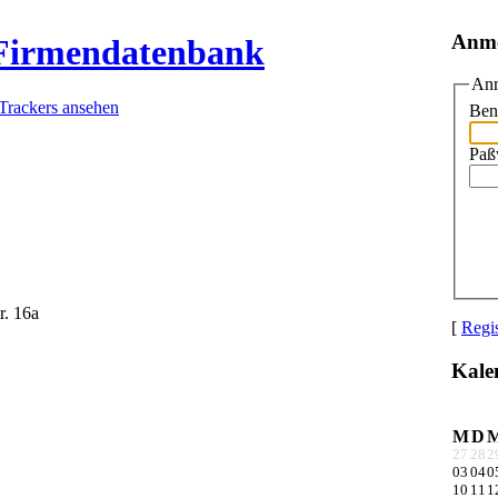
Anm
 Firmendatenbank
Anm
 Trackers ansehen
Ben
Paß
. 16a
[
Regis
Kale
M
D
27
28
2
03
04
0
10
11
1