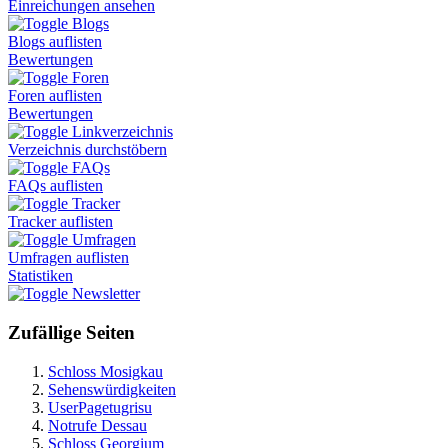
Einreichungen ansehen
Blogs
Blogs auflisten
Bewertungen
Foren
Foren auflisten
Bewertungen
Linkverzeichnis
Verzeichnis durchstöbern
FAQs
FAQs auflisten
Tracker
Tracker auflisten
Umfragen
Umfragen auflisten
Statistiken
Newsletter
Zufällige Seiten
Schloss Mosigkau
Sehenswürdigkeiten
UserPagetugrisu
Notrufe Dessau
Schloss Georgium