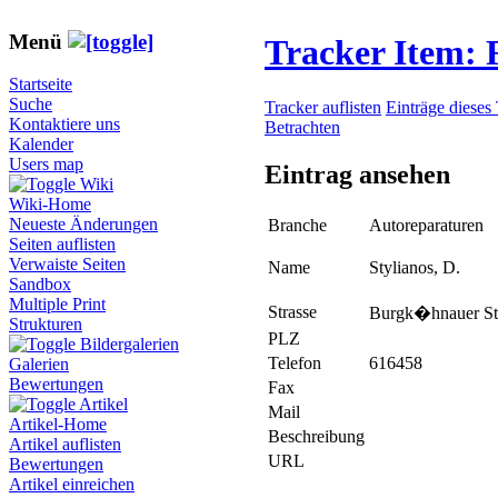
Menü
Tracker Item:
Startseite
Suche
Tracker auflisten
Einträge dieses
Kontaktiere uns
Betrachten
Kalender
Users map
Eintrag ansehen
Wiki
Wiki-Home
Neueste Änderungen
Branche
Autoreparaturen
Seiten auflisten
Verwaiste Seiten
Name
Stylianos, D.
Sandbox
Multiple Print
Strasse
Burgk�hnauer Str
Strukturen
PLZ
Bildergalerien
Telefon
616458
Galerien
Bewertungen
Fax
Artikel
Mail
Artikel-Home
Beschreibung
Artikel auflisten
URL
Bewertungen
Artikel einreichen