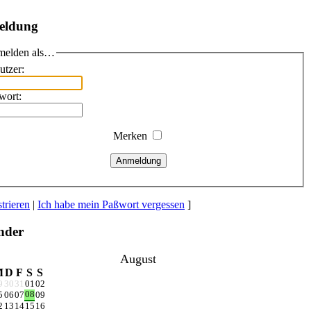
eldung
elden als…
utzer:
wort:
Merken
Anmeldung
trieren
|
Ich habe mein Paßwort vergessen
]
nder
August
M
D
F
S
S
9
30
31
01
02
08
5
06
07
09
2
13
14
15
16