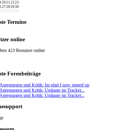
9
20
21
22
23
6
27
28
29
30
2
03
04
05
06
ste Termine
tzer online
ben 423 Benutzer online
ste Forenbeiträge
Anregungen und Kritik: Im glad I now signed up
Anregungen und Kritik: Umlaute im Tracker...
Anregungen und Kritik: Umlaute im Tracker...
nesupport
essum