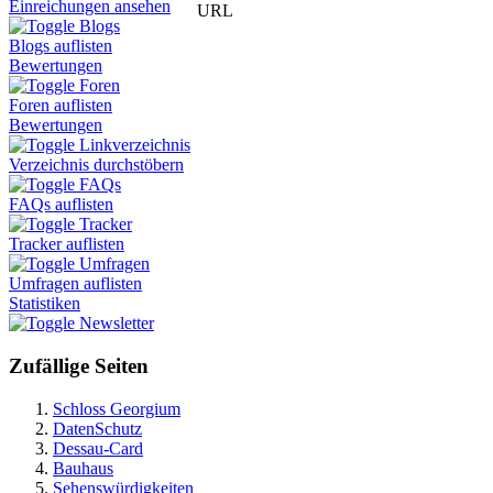
Einreichungen ansehen
URL
Blogs
Blogs auflisten
Bewertungen
Foren
Foren auflisten
Bewertungen
Linkverzeichnis
Verzeichnis durchstöbern
FAQs
FAQs auflisten
Tracker
Tracker auflisten
Umfragen
Umfragen auflisten
Statistiken
Newsletter
Zufällige Seiten
Schloss Georgium
DatenSchutz
Dessau-Card
Bauhaus
Sehenswürdigkeiten