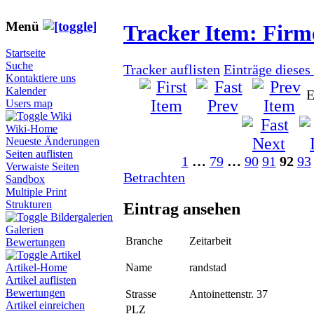
Menü
Tracker Item: Fir
Startseite
Suche
Tracker auflisten
Einträge dieses
Kontaktiere uns
Kalender
E
Users map
Wiki
Wiki-Home
Neueste Änderungen
Seiten auflisten
1
…
79
…
90
91
92
93
Verwaiste Seiten
Betrachten
Sandbox
Multiple Print
Strukturen
Eintrag ansehen
Bildergalerien
Galerien
Branche
Zeitarbeit
Bewertungen
Artikel
Name
randstad
Artikel-Home
Artikel auflisten
Bewertungen
Strasse
Antoinettenstr. 37
Artikel einreichen
PLZ