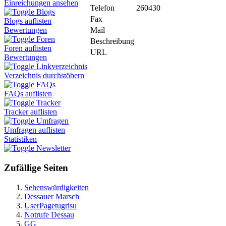
Einreichungen ansehen
Telefon
260430
Blogs
Fax
Blogs auflisten
Mail
Bewertungen
Foren
Beschreibung
Foren auflisten
URL
Bewertungen
Linkverzeichnis
Verzeichnis durchstöbern
FAQs
FAQs auflisten
Tracker
Tracker auflisten
Umfragen
Umfragen auflisten
Statistiken
Newsletter
Zufällige Seiten
Sehenswürdigkeiten
Dessauer Marsch
UserPagetugrisu
Notrufe Dessau
GG