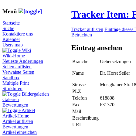
Menü
Tracker Item:
Startseite
Suche
Tracker auflisten
Einträge dieses 
Kontaktiere uns
Betrachten
Kalender
Users map
Eintrag ansehen
Wiki
Wiki-Home
Neueste Änderungen
Branche
Uebersetzungen
Seiten auflisten
Verwaiste Seiten
Name
Dr. Horst Seiler
Sandbox
Multiple Print
Strasse
Mosigkauer Str. 1
Strukturen
PLZ
Bildergalerien
Telefon
618808
Galerien
Fax
631370
Bewertungen
Artikel
Mail
Artikel-Home
Beschreibung
Artikel auflisten
URL
Bewertungen
Artikel einreichen