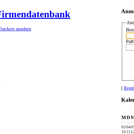
Anm
 Firmendatenbank
Anm
Trackers ansehen
Ben
Paß
8
[
Regis
Kale
M
D
27
28
2
03
04
0
10
11
1