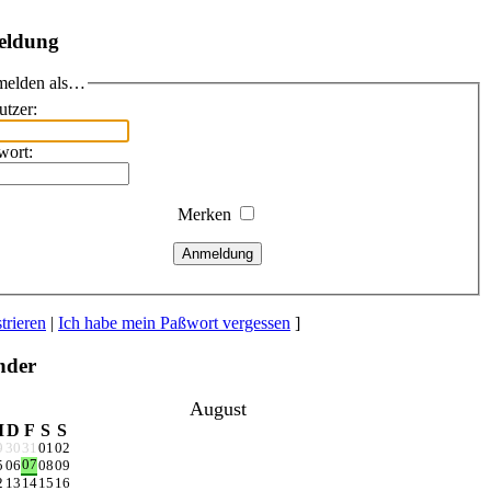
eldung
elden als…
utzer:
wort:
Merken
Anmeldung
trieren
|
Ich habe mein Paßwort vergessen
]
nder
August
M
D
F
S
S
9
30
31
01
02
07
5
06
08
09
2
13
14
15
16