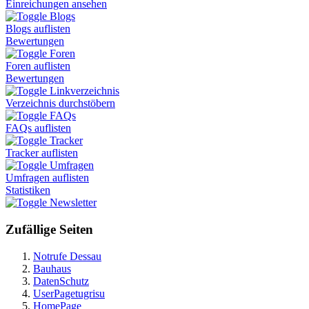
Einreichungen ansehen
Blogs
Blogs auflisten
Bewertungen
Foren
Foren auflisten
Bewertungen
Linkverzeichnis
Verzeichnis durchstöbern
FAQs
FAQs auflisten
Tracker
Tracker auflisten
Umfragen
Umfragen auflisten
Statistiken
Newsletter
Zufällige Seiten
Notrufe Dessau
Bauhaus
DatenSchutz
UserPagetugrisu
HomePage