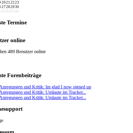
9
20
21
22
23
6
27
28
29
30
2
03
04
05
06
ste Termine
zer online
ben 489 Benutzer online
ste Forenbeiträge
Anregungen und Kritik: Im glad I now signed up
Anregungen und Kritik: Umlaute im Tracker...
Anregungen und Kritik: Umlaute im Tracker...
nesupport
essum