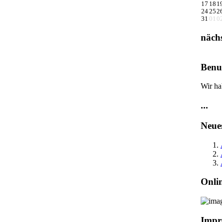
17
18
1
24
25
2
31
01
0
näch
Benut
Wir ha
...
Neue
Onli
Impr