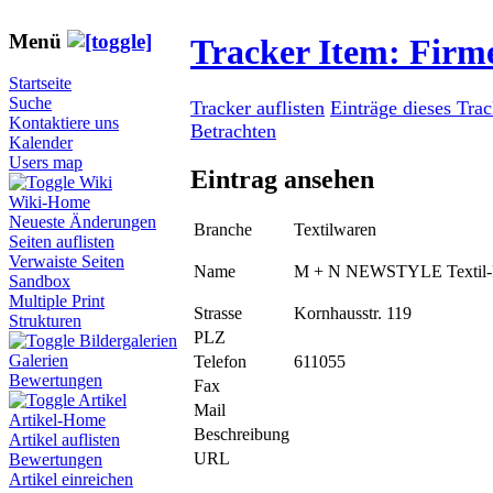
Menü
Tracker Item: Fir
Startseite
Suche
Tracker auflisten
Einträge dieses Tra
Kontaktiere uns
Betrachten
Kalender
Users map
Eintrag ansehen
Wiki
Wiki-Home
Neueste Änderungen
Branche
Textilwaren
Seiten auflisten
Verwaiste Seiten
Name
M + N NEWSTYLE Textil
Sandbox
Multiple Print
Strasse
Kornhausstr. 119
Strukturen
PLZ
Bildergalerien
Galerien
Telefon
611055
Bewertungen
Fax
Artikel
Mail
Artikel-Home
Beschreibung
Artikel auflisten
URL
Bewertungen
Artikel einreichen