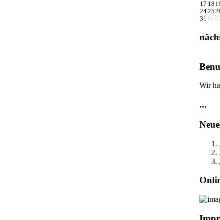
17
18
1
24
25
2
31
01
0
näch
Benu
Wir ha
...
Neue
Onli
Impr