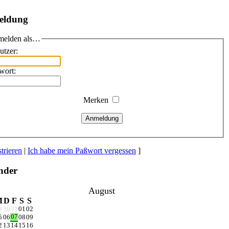
eldung
elden als…
utzer:
wort:
Merken
Anmeldung
trieren
|
Ich habe mein Paßwort vergessen
]
nder
August
M
D
F
S
S
9
30
31
01
02
07
5
06
08
09
2
13
14
15
16