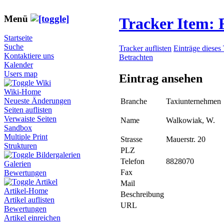
Menü
Tracker Item:
Startseite
Suche
Tracker auflisten
Einträge dieses
Kontaktiere uns
Betrachten
Kalender
Users map
Eintrag ansehen
Wiki
Wiki-Home
Neueste Änderungen
Branche
Taxiunternehmen
Seiten auflisten
Verwaiste Seiten
Name
Walkowiak, W.
Sandbox
Multiple Print
Strasse
Mauerstr. 20
Strukturen
PLZ
Bildergalerien
Telefon
8828070
Galerien
Fax
Bewertungen
Artikel
Mail
Artikel-Home
Beschreibung
Artikel auflisten
URL
Bewertungen
Artikel einreichen