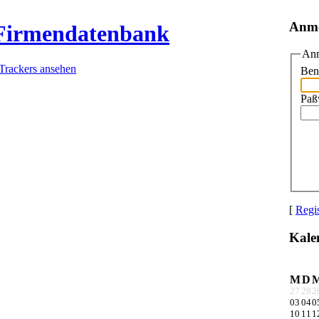
Anm
 Firmendatenbank
Anm
 Trackers ansehen
Ben
Paß
[
Regis
Kale
M
D
27
28
2
03
04
0
10
11
1