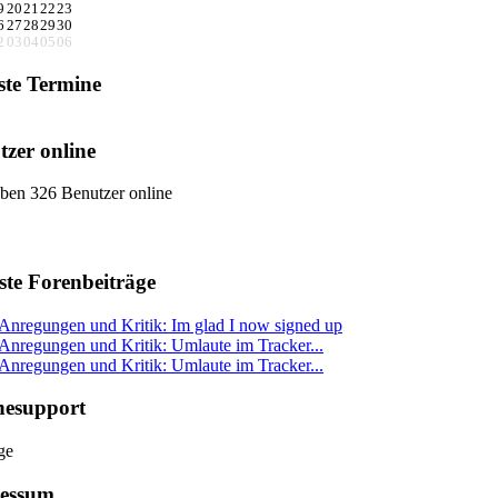
9
20
21
22
23
6
27
28
29
30
2
03
04
05
06
ste Termine
tzer online
ben 326 Benutzer online
ste Forenbeiträge
Anregungen und Kritik: Im glad I now signed up
Anregungen und Kritik: Umlaute im Tracker...
Anregungen und Kritik: Umlaute im Tracker...
nesupport
essum