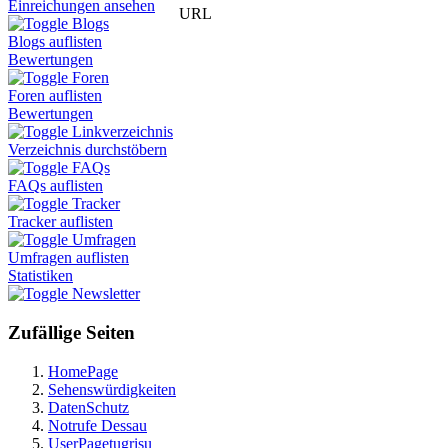
Einreichungen ansehen
URL
Blogs
Blogs auflisten
Bewertungen
Foren
Foren auflisten
Bewertungen
Linkverzeichnis
Verzeichnis durchstöbern
FAQs
FAQs auflisten
Tracker
Tracker auflisten
Umfragen
Umfragen auflisten
Statistiken
Newsletter
Zufällige Seiten
HomePage
Sehenswürdigkeiten
DatenSchutz
Notrufe Dessau
UserPagetugrisu