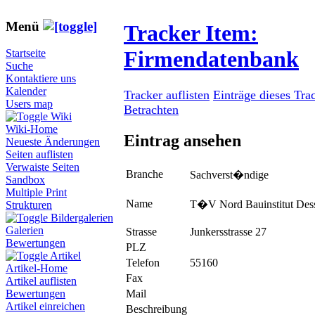
Menü
Tracker Item:
Firmendatenbank
Startseite
Suche
Kontaktiere uns
Kalender
Tracker auflisten
Einträge dieses Tra
Users map
Betrachten
Wiki
Wiki-Home
Eintrag ansehen
Neueste Änderungen
Seiten auflisten
Verwaiste Seiten
Branche
Sachverst�ndige
Sandbox
Multiple Print
Name
T�V Nord Bauinstitut De
Strukturen
Bildergalerien
Galerien
Strasse
Junkersstrasse 27
Bewertungen
PLZ
Artikel
Telefon
55160
Artikel-Home
Fax
Artikel auflisten
Mail
Bewertungen
Artikel einreichen
Beschreibung