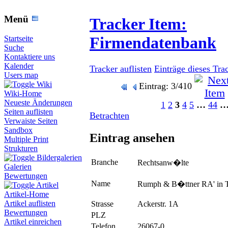
Menü
Tracker Item:
Firmendatenbank
Startseite
Suche
Kontaktiere uns
Kalender
Tracker auflisten
Einträge dieses Tra
Users map
Wiki
Eintrag: 3/410
Wiki-Home
Neueste Änderungen
1
2
3
4
5
…
44
Seiten auflisten
Betrachten
Verwaiste Seiten
Sandbox
Eintrag ansehen
Multiple Print
Strukturen
Bildergalerien
Branche
Rechtsanw�lte
Galerien
Bewertungen
Name
Rumph & B�ttner RA' in 
Artikel
Artikel-Home
Artikel auflisten
Strasse
Ackerstr. 1A
Bewertungen
PLZ
Artikel einreichen
Telefon
26067-0