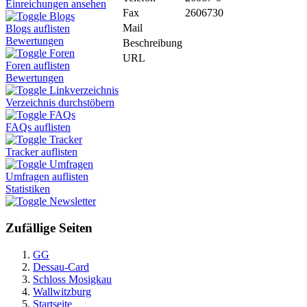
Einreichungen ansehen
Fax
2606730
Blogs
Mail
Blogs auflisten
Bewertungen
Beschreibung
Foren
URL
Foren auflisten
Bewertungen
Linkverzeichnis
Verzeichnis durchstöbern
FAQs
FAQs auflisten
Tracker
Tracker auflisten
Umfragen
Umfragen auflisten
Statistiken
Newsletter
Zufällige Seiten
GG
Dessau-Card
Schloss Mosigkau
Wallwitzburg
Startseite