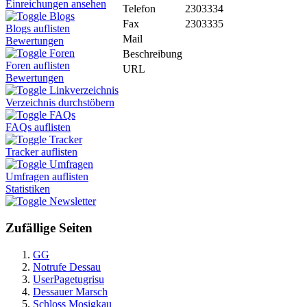
Einreichungen ansehen
Telefon
2303334
Blogs
Fax
2303335
Blogs auflisten
Mail
Bewertungen
Foren
Beschreibung
Foren auflisten
URL
Bewertungen
Linkverzeichnis
Verzeichnis durchstöbern
FAQs
FAQs auflisten
Tracker
Tracker auflisten
Umfragen
Umfragen auflisten
Statistiken
Newsletter
Zufällige Seiten
GG
Notrufe Dessau
UserPagetugrisu
Dessauer Marsch
Schloss Mosigkau