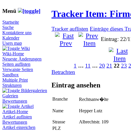
Menü
Tracker Item: Fir
Startseite
Suche
Tracker auflisten
Einträge dieses Tr
Kontaktiere uns
Kalender
Eintrag: 22/
Users map
Wiki
Wiki-Home
Neueste Änderungen
Seiten auflisten
1
…
11
…
20
21
22
23
Verwaiste Seiten
Betrachten
Sandbox
Multiple Print
Eintrag ansehen
Strukturen
Bildergalerien
Galerien
Branche
Rechtsanw�lte
Bewertungen
Artikel
Name
Hepper Lutz
Artikel-Home
Artikel auflisten
Strasse
Albrechtstr. 109
Bewertungen
Artikel einreichen
PLZ