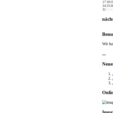
17
18
1
24
25
2
31
01
0
näch
Benut
Wir ha
...
Neue
Onli
Impr