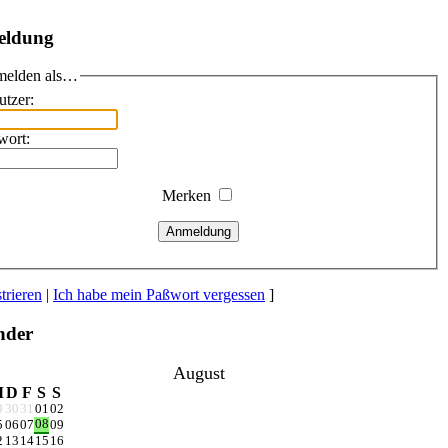
eldung
elden als…
utzer:
wort:
Merken
Anmeldung
trieren
|
Ich habe mein Paßwort vergessen
]
nder
August
M
D
F
S
S
9
30
31
01
02
08
5
06
07
09
2
13
14
15
16