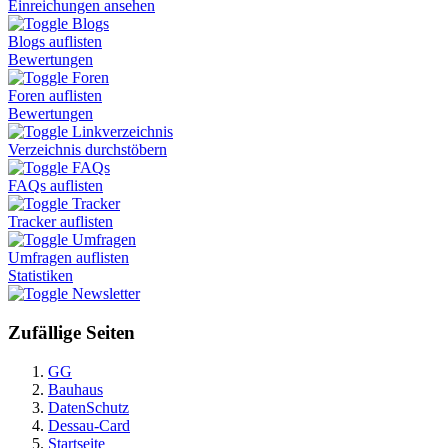
Einreichungen ansehen
Blogs
Blogs auflisten
Bewertungen
Foren
Foren auflisten
Bewertungen
Linkverzeichnis
Verzeichnis durchstöbern
FAQs
FAQs auflisten
Tracker
Tracker auflisten
Umfragen
Umfragen auflisten
Statistiken
Newsletter
Zufällige Seiten
GG
Bauhaus
DatenSchutz
Dessau-Card
Startseite