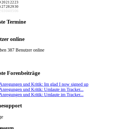
9
20
21
22
23
6
27
28
29
30
2
03
04
05
06
ste Termine
zer online
ben 387 Benutzer online
ste Forenbeiträge
Anregungen und Kritik: Im glad I now signed up
Anregungen und Kritik: Umlaute im Tracker...
Anregungen und Kritik: Umlaute im Tracker...
nesupport
essum