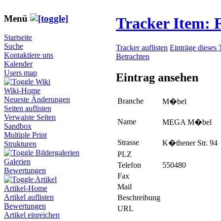
Menü
Tracker Item:
Startseite
Suche
Tracker auflisten
Einträge dieses 
Kontaktiere uns
Betrachten
Kalender
Users map
Eintrag ansehen
Wiki
Wiki-Home
Neueste Änderungen
Branche
M�bel
Seiten auflisten
Verwaiste Seiten
Name
MEGA M�bel
Sandbox
Multiple Print
Strasse
K�thener Str. 94
Strukturen
Bildergalerien
PLZ
Galerien
Telefon
550480
Bewertungen
Fax
Artikel
Mail
Artikel-Home
Artikel auflisten
Beschreibung
Bewertungen
URL
Artikel einreichen