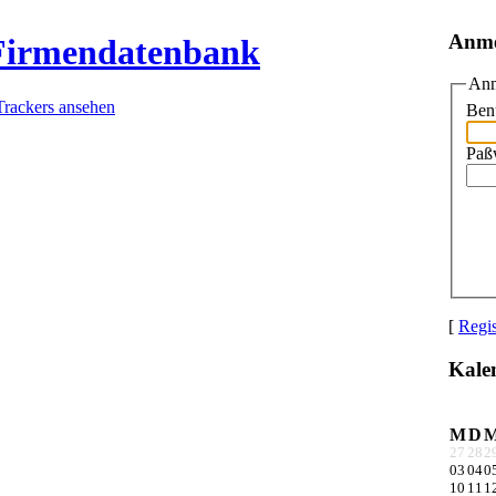
Anm
 Firmendatenbank
Anm
Trackers ansehen
Ben
Paß
[
Regis
Kale
M
D
27
28
2
03
04
0
10
11
1