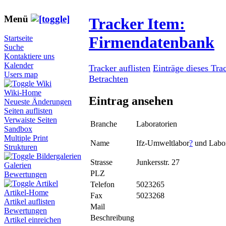
Menü
Tracker Item:
Firmendatenbank
Startseite
Suche
Kontaktiere uns
Kalender
Tracker auflisten
Einträge dieses Tra
Users map
Betrachten
Wiki
Wiki-Home
Eintrag ansehen
Neueste Änderungen
Seiten auflisten
Verwaiste Seiten
Branche
Laboratorien
Sandbox
Multiple Print
Name
Ifz-Umweltlabor
?
und Labor 
Strukturen
Bildergalerien
Strasse
Junkersstr. 27
Galerien
PLZ
Bewertungen
Artikel
Telefon
5023265
Artikel-Home
Fax
5023268
Artikel auflisten
Mail
Bewertungen
Beschreibung
Artikel einreichen