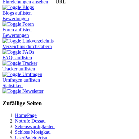
URL
Einreichungen ansehen
Blogs
Blogs auflisten
Bewertungen
Foren
Foren auflisten
Bewertungen
Linkverzeichnis
Verzeichnis durchstöbern
FAQs
FAQs auflisten
Tracker
Tracker auflisten
Umfragen
Umfragen auflisten
Statistiken
Newsletter
Zufällige Seiten
HomePage
Notrufe Dessau
Sehenswürdigkeiten
Schloss Mosigkau
UserPagetugrisu