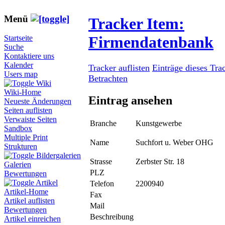
Menü
Tracker Item:
Firmendatenbank
Startseite
Suche
Kontaktiere uns
Kalender
Tracker auflisten
Einträge dieses Tra
Users map
Betrachten
Wiki
Wiki-Home
Eintrag ansehen
Neueste Änderungen
Seiten auflisten
Verwaiste Seiten
Branche
Kunstgewerbe
Sandbox
Multiple Print
Name
Suchfort u. Weber OHG
Strukturen
Bildergalerien
Strasse
Zerbster Str. 18
Galerien
PLZ
Bewertungen
Artikel
Telefon
2200940
Artikel-Home
Fax
Artikel auflisten
Mail
Bewertungen
Beschreibung
Artikel einreichen