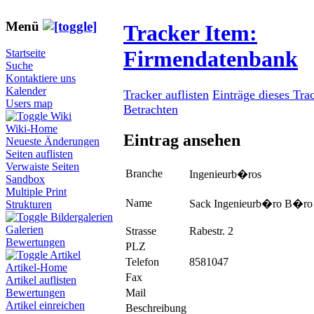
Menü
Tracker Item:
Firmendatenbank
Startseite
Suche
Kontaktiere uns
Kalender
Tracker auflisten
Einträge dieses Tra
Users map
Betrachten
Wiki
Wiki-Home
Eintrag ansehen
Neueste Änderungen
Seiten auflisten
Verwaiste Seiten
Branche
Ingenieurb�ros
Sandbox
Multiple Print
Name
Sack Ingenieurb�ro B�ro
Strukturen
Bildergalerien
Galerien
Strasse
Rabestr. 2
Bewertungen
PLZ
Artikel
Telefon
8581047
Artikel-Home
Fax
Artikel auflisten
Mail
Bewertungen
Artikel einreichen
Beschreibung