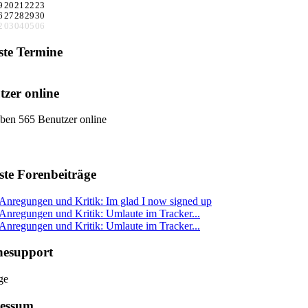
9
20
21
22
23
6
27
28
29
30
2
03
04
05
06
ste Termine
tzer online
ben 565 Benutzer online
ste Forenbeiträge
Anregungen und Kritik: Im glad I now signed up
Anregungen und Kritik: Umlaute im Tracker...
Anregungen und Kritik: Umlaute im Tracker...
nesupport
essum