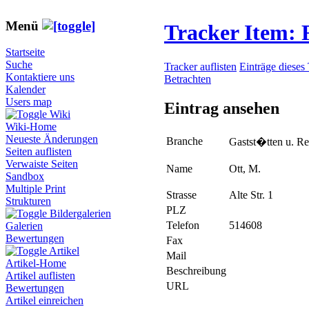
Menü
Tracker Item:
Startseite
Suche
Tracker auflisten
Einträge dieses
Kontaktiere uns
Betrachten
Kalender
Users map
Eintrag ansehen
Wiki
Wiki-Home
Neueste Änderungen
Branche
Gastst�tten u. Re
Seiten auflisten
Verwaiste Seiten
Name
Ott, M.
Sandbox
Multiple Print
Strasse
Alte Str. 1
Strukturen
PLZ
Bildergalerien
Telefon
514608
Galerien
Bewertungen
Fax
Artikel
Mail
Artikel-Home
Beschreibung
Artikel auflisten
URL
Bewertungen
Artikel einreichen