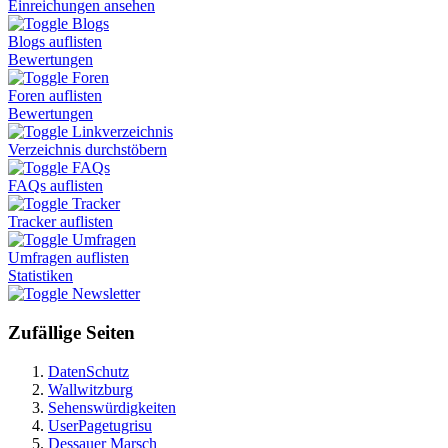
Einreichungen ansehen
Blogs
Blogs auflisten
Bewertungen
Foren
Foren auflisten
Bewertungen
Linkverzeichnis
Verzeichnis durchstöbern
FAQs
FAQs auflisten
Tracker
Tracker auflisten
Umfragen
Umfragen auflisten
Statistiken
Newsletter
Zufällige Seiten
DatenSchutz
Wallwitzburg
Sehenswürdigkeiten
UserPagetugrisu
Dessauer Marsch