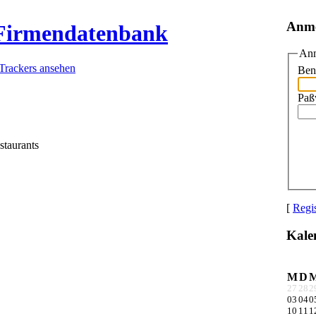
Anm
 Firmendatenbank
Anm
 Trackers ansehen
Ben
Paß
staurants
[
Regis
Kale
M
D
27
28
2
03
04
0
10
11
1