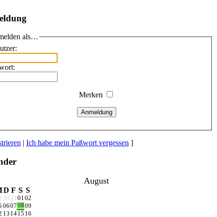
eldung
elden als…
utzer:
wort:
Merken
Anmeldung
trieren
|
Ich habe mein Paßwort vergessen
]
nder
August
M
D
F
S
S
9
30
31
01
02
08
5
06
07
09
2
13
14
15
16