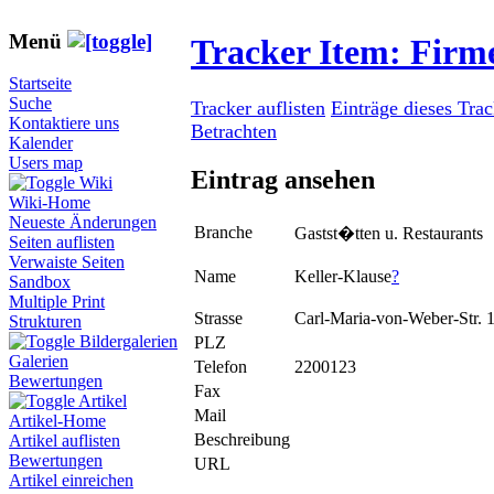
Menü
Tracker Item: Fir
Startseite
Suche
Tracker auflisten
Einträge dieses Tra
Kontaktiere uns
Betrachten
Kalender
Users map
Eintrag ansehen
Wiki
Wiki-Home
Neueste Änderungen
Branche
Gastst�tten u. Restaurants
Seiten auflisten
Verwaiste Seiten
Name
Keller-Klause
?
Sandbox
Multiple Print
Strasse
Carl-Maria-von-Weber-Str. 
Strukturen
Bildergalerien
PLZ
Galerien
Telefon
2200123
Bewertungen
Fax
Artikel
Mail
Artikel-Home
Beschreibung
Artikel auflisten
Bewertungen
URL
Artikel einreichen