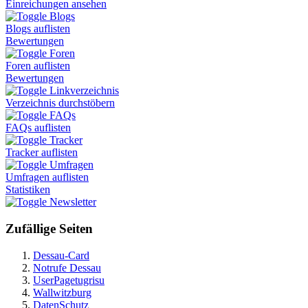
Einreichungen ansehen
Blogs
Blogs auflisten
Bewertungen
Foren
Foren auflisten
Bewertungen
Linkverzeichnis
Verzeichnis durchstöbern
FAQs
FAQs auflisten
Tracker
Tracker auflisten
Umfragen
Umfragen auflisten
Statistiken
Newsletter
Zufällige Seiten
Dessau-Card
Notrufe Dessau
UserPagetugrisu
Wallwitzburg
DatenSchutz