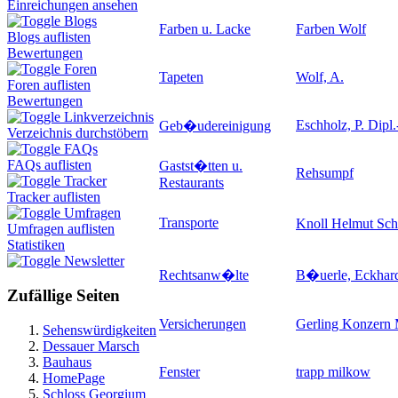
Einreichungen ansehen
Blogs
Farben u. Lacke
Farben Wolf
Blogs auflisten
Bewertungen
Foren
Tapeten
Wolf, A.
Foren auflisten
Bewertungen
Linkverzeichnis
Eschholz, P. Dipl.
Geb�udereinigung
Verzeichnis durchstöbern
FAQs
FAQs auflisten
Gastst�tten u.
Rehsumpf
Tracker
Restaurants
Tracker auflisten
Umfragen
Transporte
Knoll Helmut Sch
Umfragen auflisten
Statistiken
Newsletter
Rechtsanw�lte
B�uerle, Eckhar
Zufällige Seiten
Versicherungen
Gerling Konzer
Sehenswürdigkeiten
Dessauer Marsch
Bauhaus
Fenster
trapp milkow
HomePage
Schloss Georgium