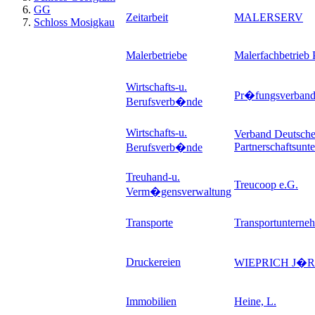
GG
Zeitarbeit
MALERSERV
Schloss Mosigkau
Malerbetriebe
Malerfachbetrieb P
Wirtschafts-u.
Pr�fungsverband 
Berufsverb�nde
Wirtschafts-u.
Verband Deutsche
Partnerschaftsunt
Berufsverb�nde
Treuhand-u.
Treucoop e.G.
Verm�gensverwaltung
Transporte
Transportunterne
Druckereien
WIEPRICH J�
Immobilien
Heine, L.