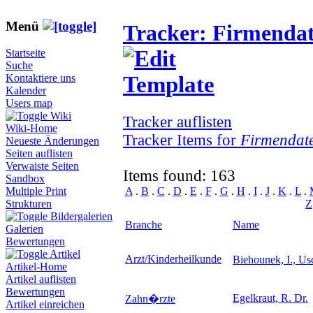
Menü
Tracker: Firmenda
Startseite
Suche
Kontaktiere uns
Kalender
Users map
Wiki
Tracker auflisten
Wiki-Home
Tracker Items for
Firmendat
Neueste Änderungen
Seiten auflisten
Verwaiste Seiten
Items found: 163
Sandbox
A
.
B
.
C
.
D
.
E
.
F
.
G
.
H
.
I
.
J
.
K
.
L
.
Multiple Print
Z
Strukturen
Bildergalerien
Branche
Name
Galerien
Bewertungen
Artikel
Arzt/Kinderheilkunde
Biehounek, I., Us
Artikel-Home
Artikel auflisten
Bewertungen
Egelkraut, R. Dr.
Zahn�rzte
Artikel einreichen