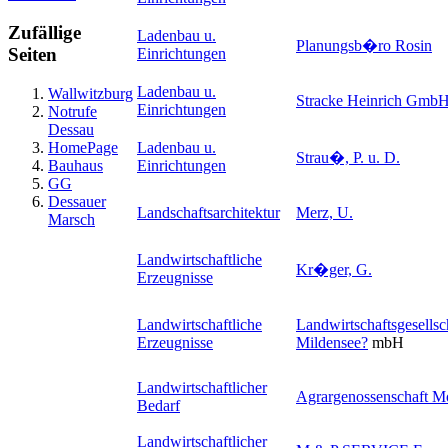
Zufällige
Ladenbau u.
Planungsb�ro Rosin
Seiten
Einrichtungen
Ladenbau u.
Wallwitzburg
Stracke Heinrich Gmb
Einrichtungen
Notrufe
Dessau
HomePage
Ladenbau u.
Strau�, P. u. D.
Bauhaus
Einrichtungen
GG
Dessauer
Landschaftsarchitektur
Merz, U.
Marsch
Landwirtschaftliche
Kr�ger, G.
Erzeugnisse
Landwirtschaftliche
Landwirtschaftsgesellsc
Erzeugnisse
Mildensee
?
mbH
Landwirtschaftlicher
Agrargenossenschaft M
Bedarf
Landwirtschaftlicher