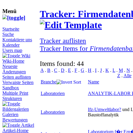
Menü
Tracker: Firmendate
Startseite
Suche
Tracker auflisten
Kontaktiere uns
Kalender
Tracker Items for
Firmendatenba
Users map
Wiki
Wiki-Home
Items found: 44
Neueste
A
.
B
.
C
.
D
.
E
.
F
.
G
.
H
.
I
.
J
.
K
.
L
.
M
.
N
Änderungen
Z
.
Alle
Seiten auflisten
Branche
Name
Verwaiste Seiten
Sandbox
Multiple Print
Laboratorien
ANALYTIK-LABOR Kl
Strukturen
Bildergalerien
Ifz-Umweltlabor
?
und L
Laboratorien
Galerien
Baustoffanalytik
Bewertungen
Artikel
Artikel-Home
Laboratorium f�r Ern