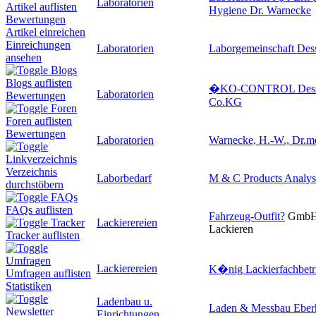
Laboratorien
Artikel auflisten
Hygiene Dr. Warnecke
Bewertungen
Artikel einreichen
Einreichungen
Laboratorien
Laborgemeinschaft Des
ansehen
Blogs
Blogs auflisten
�KO-CONTROL Dess
Laboratorien
Bewertungen
Co.KG
Foren
Foren auflisten
Bewertungen
Laboratorien
Warnecke, H.-W., Dr.me
Linkverzeichnis
Verzeichnis
Laborbedarf
M & C Products Analy
durchstöbern
FAQs
FAQs auflisten
Fahrzeug-Outfit
?
GmbH 
Lackierereien
Tracker
Lackieren
Tracker auflisten
Umfragen
Lackierereien
K�nig Lackierfachbet
Umfragen auflisten
Statistiken
Ladenbau u.
Laden & Messbau Eber
Newsletter
Einrichtungen