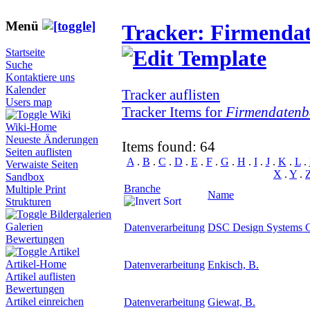
Menü
Tracker: Firmenda
Startseite
Suche
Kontaktiere uns
Kalender
Tracker auflisten
Users map
Tracker Items for
Firmendatenb
Wiki
Wiki-Home
Neueste Änderungen
Items found: 64
Seiten auflisten
A
.
B
.
C
.
D
.
E
.
F
.
G
.
H
.
I
.
J
.
K
.
L
.
Verwaiste Seiten
X
.
Y
.
Sandbox
Branche
Multiple Print
Name
Strukturen
Bildergalerien
Galerien
Datenverarbeitung
DSC Design Systems 
Bewertungen
Artikel
Artikel-Home
Datenverarbeitung
Enkisch, B.
Artikel auflisten
Bewertungen
Artikel einreichen
Datenverarbeitung
Giewat, B.