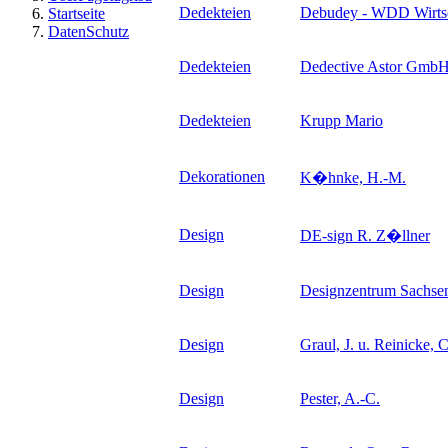
Dedekteien
Debudey - WDD Wirtsc
Startseite
DatenSchutz
Dedekteien
Dedective Astor Gmb
Dedekteien
Krupp Mario
Dekorationen
K�hnke, H.-M.
Design
DE-sign R. Z�llner
Design
Designzentrum Sachse
Design
Graul, J. u. Reinicke,
Design
Pester, A.-C.