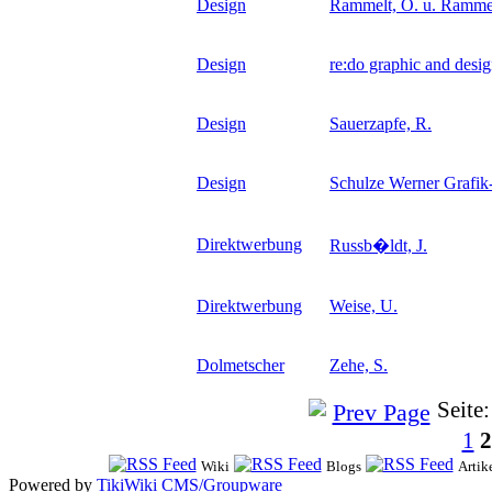
Design
Rammelt, O. u. Ramme
Design
re:do graphic and desi
Design
Sauerzapfe, R.
Design
Schulze Werner Grafik
Direktwerbung
Russb�ldt, J.
Direktwerbung
Weise, U.
Dolmetscher
Zehe, S.
Seite:
1
2
Wiki
Blogs
Artik
Powered by
TikiWiki CMS/Groupware