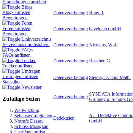
Einreichungen ansehen
Blogs
Blogs auflisten
Datenverarbeitung
Hans, J.
Bewertungen
Foren
Foren auflisten
Datenverarbeitung
haveldata GmbH
Bewertungen
Linkverzeichnis
Verzeichnis durchstöbern
Datenverarbeitung
Nicolaus, W.-P.
FAQs
FAQs auflisten
Tracker
Datenverarbeitung
Roscher, G.
Tracker auflisten
Umfragen
Umfragen auflisten
Datenverarbeitung
Steiner, D. Dipl.Math.
Statistiken
Newsletter
SYSDATA Information
Datenverarbeitung
Zufällige Seiten
Grundey u. Schultz G
Wallwitzburg
A. - Dedektive Condor 
Sehenswürdigkeiten
Dedekteien
GmbH
Notrufe Dessau
Schloss Mosigkau
UserPagetugrisu