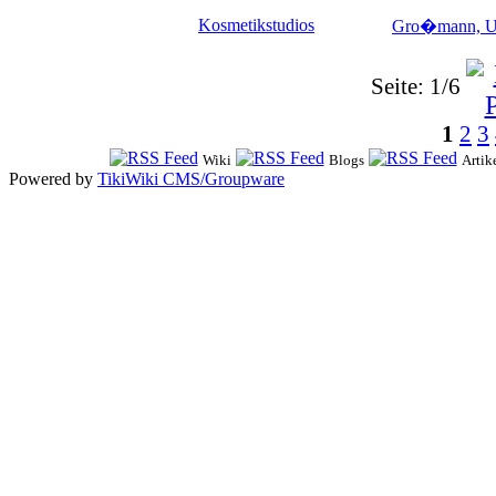
Kosmetikstudios
Gro�mann, U
Seite: 1/6
1
2
3
Wiki
Blogs
Artik
Powered by
TikiWiki CMS/Groupware