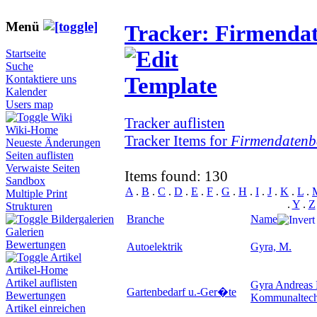
Menü
Tracker: Firmenda
Startseite
Suche
Kontaktiere uns
Kalender
Users map
Wiki
Tracker auflisten
Wiki-Home
Tracker Items for
Firmendatenb
Neueste Änderungen
Seiten auflisten
Verwaiste Seiten
Items found: 130
Sandbox
A
.
B
.
C
.
D
.
E
.
F
.
G
.
H
.
I
.
J
.
K
.
L
.
Multiple Print
.
Y
.
Z
Strukturen
Branche
Name
Bildergalerien
Galerien
Bewertungen
Autoelektrik
Gyra, M.
Artikel
Artikel-Home
Artikel auflisten
Gyra Andreas F
Gartenbedarf u.-Ger�te
Bewertungen
Kommunaltech
Artikel einreichen