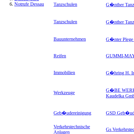
Notrufe Dessau
Tanzschulen
G�nther Tan
Tanzschulen
G�nther Tan
Bauunternehmen
G�nter Plege 
Reifen
GUMMI-MA
Immobilien
G�hring H. I
G�BE WERK
Werkzeuge
Kaudelka Gm
Geb�udereinigung
GSD Geb�ude
Verkehrstechnische
Gs Verkehrst
Anlagen