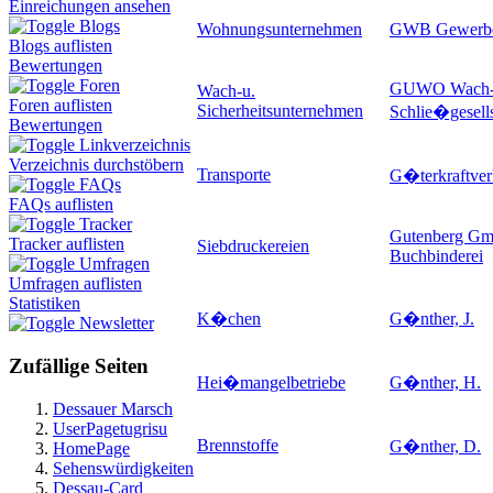
Einreichungen ansehen
Blogs
Wohnungsunternehmen
GWB Gewerb
Blogs auflisten
Bewertungen
Foren
GUWO Wach-
Wach-u.
Foren auflisten
Sicherheitsunternehmen
Schlie�gesell
Bewertungen
Linkverzeichnis
Verzeichnis durchstöbern
Transporte
G�terkraftver
FAQs
FAQs auflisten
Tracker
Gutenberg Gm
Tracker auflisten
Siebdruckereien
Buchbinderei
Umfragen
Umfragen auflisten
Statistiken
K�chen
G�nther, J.
Newsletter
Zufällige Seiten
Hei�mangelbetriebe
G�nther, H.
Dessauer Marsch
UserPagetugrisu
Brennstoffe
G�nther, D.
HomePage
Sehenswürdigkeiten
Dessau-Card