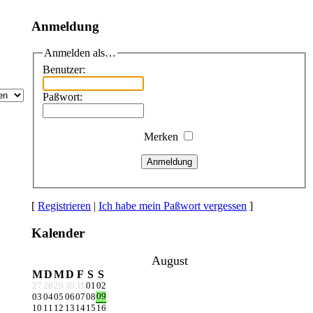
Anmeldung
Anmelden als…
Benutzer:
Paßwort:
Merken
Anmeldung
[
Registrieren
|
Ich habe mein Paßwort vergessen
]
Kalender
August
M
D
M
D
F
S
S
27
28
29
30
31
01
02
09
03
04
05
06
07
08
10
11
12
13
14
15
16