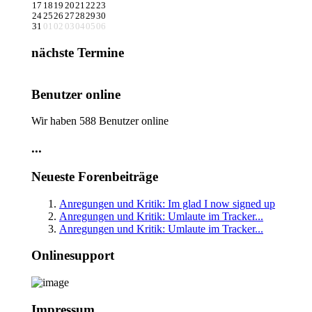
17
18
19
20
21
22
23
24
25
26
27
28
29
30
31
01
02
03
04
05
06
nächste Termine
Benutzer online
Wir haben 588 Benutzer online
...
Neueste Forenbeiträge
Anregungen und Kritik: Im glad I now signed up
Anregungen und Kritik: Umlaute im Tracker...
Anregungen und Kritik: Umlaute im Tracker...
Onlinesupport
Impressum