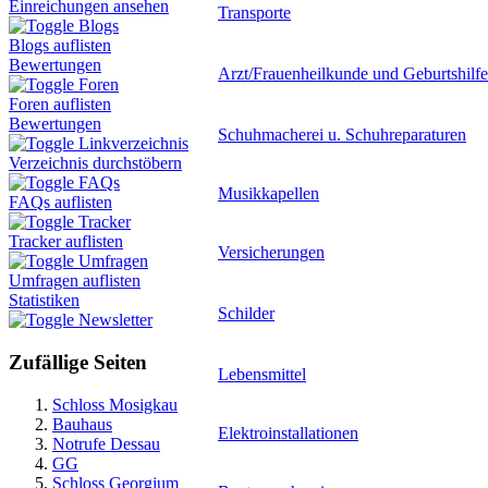
Einreichungen ansehen
Transporte
Blogs
Blogs auflisten
Bewertungen
Arzt/Frauenheilkunde und Geburtshilfe
Foren
Foren auflisten
Bewertungen
Schuhmacherei u. Schuhreparaturen
Linkverzeichnis
Verzeichnis durchstöbern
FAQs
Musikkapellen
FAQs auflisten
Tracker
Tracker auflisten
Versicherungen
Umfragen
Umfragen auflisten
Statistiken
Schilder
Newsletter
Zufällige Seiten
Lebensmittel
Schloss Mosigkau
Bauhaus
Elektroinstallationen
Notrufe Dessau
GG
Schloss Georgium