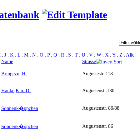
datenbank
I
.
J
.
K
.
L
.
M
.
N
.
O
.
P
.
Q
.
R
.
S
.
T
.
U
.
V
.
W
.
X
.
Y
.
Z
.
Alle
Name
Strasse
Bringezu, H.
Augustestr. 118
Hanke,K u. D.
Augustenstr.130
Augustenstr. 86/88
Sonnenk�ppchen
Augustenstr. 86
Sonnenk�ppchen