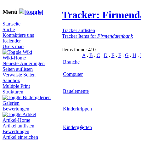
Menü
Tracker: Firmen
Startseite
Suche
Tracker auflisten
Kontaktiere uns
Tracker Items for
Firmendatenbank
Kalender
Users map
Items found: 410
Wiki
A
.
B
.
C
.
D
.
E
.
F
.
G
.
H
.
Wiki-Home
Branche
Neueste Änderungen
Seiten auflisten
Computer
Verwaiste Seiten
Sandbox
Multiple Print
Bauelemente
Strukturen
Bildergalerien
Galerien
Kinderkrippen
Bewertungen
Artikel
Artikel-Home
Artikel auflisten
Kinderg�rten
Bewertungen
Artikel einreichen