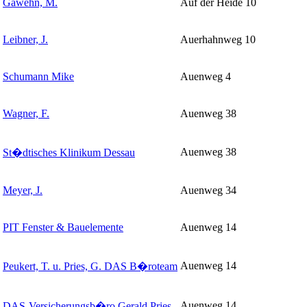
Gawehn, M.
Auf der Heide 10
Leibner, J.
Auerhahnweg 10
Schumann Mike
Auenweg 4
Wagner, F.
Auenweg 38
Auenweg 38
St�dtisches Klinikum Dessau
Meyer, J.
Auenweg 34
PIT Fenster & Bauelemente
Auenweg 14
Auenweg 14
Peukert, T. u. Pries, G. DAS B�roteam
Auenweg 14
DAS-Versicherungsb�ro Gerald Pries