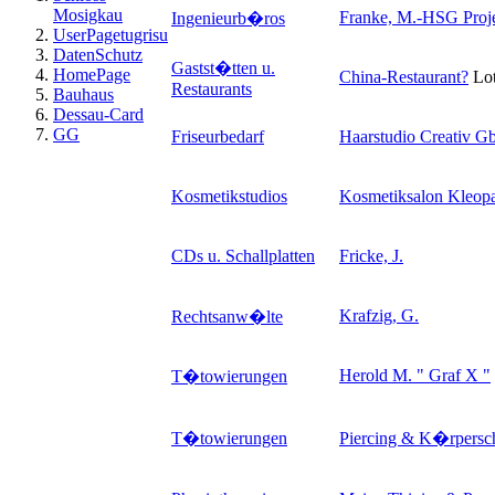
Mosigkau
Franke, M.-HSG Proj
Ingenieurb�ros
UserPagetugrisu
DatenSchutz
Gastst�tten u.
HomePage
China-Restaurant
?
Lot
Restaurants
Bauhaus
Dessau-Card
GG
Friseurbedarf
Haarstudio Creativ G
Kosmetikstudios
Kosmetiksalon Kleopa
CDs u. Schallplatten
Fricke, J.
Krafzig, G.
Rechtsanw�lte
Herold M. " Graf X "
T�towierungen
T�towierungen
Piercing & K�rpers