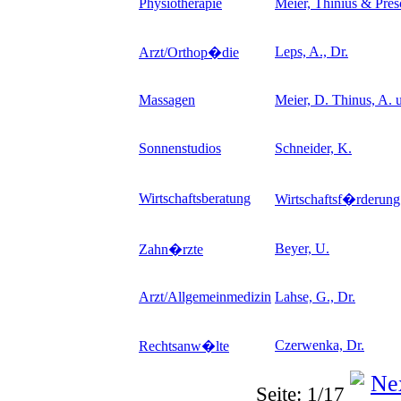
Physiotherapie
Meier, Thinius & Pres
Leps, A., Dr.
Arzt/Orthop�die
Massagen
Meier, D. Thinus, A. u
Sonnenstudios
Schneider, K.
Wirtschaftsberatung
Wirtschaftsf�rderun
Beyer, U.
Zahn�rzte
Arzt/Allgemeinmedizin
Lahse, G., Dr.
Czerwenka, Dr.
Rechtsanw�lte
Seite: 1/17