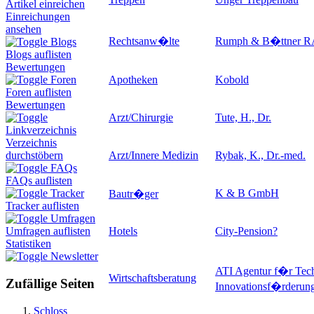
Artikel einreichen
Einreichungen
ansehen
Rechtsanw�lte
Rumph & B�ttner RA
Blogs
Blogs auflisten
Bewertungen
Apotheken
Kobold
Foren
Foren auflisten
Bewertungen
Arzt/Chirurgie
Tute, H., Dr.
Linkverzeichnis
Verzeichnis
Arzt/Innere Medizin
Rybak, K., Dr.-med.
durchstöbern
FAQs
FAQs auflisten
K & B GmbH
Tracker
Bautr�ger
Tracker auflisten
Umfragen
Hotels
City-Pension
?
Umfragen auflisten
Statistiken
Newsletter
ATI Agentur f�r Tech
Wirtschaftsberatung
Zufällige Seiten
Innovationsf�rderu
Schloss