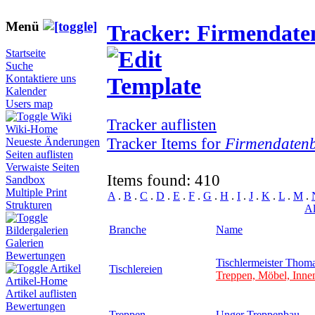
Menü
Tracker: Firmendat
Startseite
Suche
Kontaktiere uns
Kalender
Users map
Wiki
Tracker auflisten
Wiki-Home
Tracker Items for
Firmendaten
Neueste Änderungen
Seiten auflisten
Verwaiste Seiten
Items found: 410
Sandbox
Multiple Print
A
.
B
.
C
.
D
.
E
.
F
.
G
.
H
.
I
.
J
.
K
.
L
.
M
.
Strukturen
Al
Branche
Name
Bildergalerien
Galerien
Bewertungen
Tischlermeister Tho
Artikel
Tischlereien
Treppen, Möbel, Inne
Artikel-Home
Artikel auflisten
Bewertungen
Treppen
Unger Treppenbau