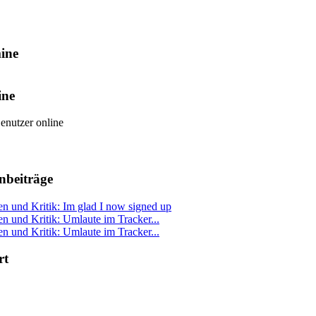
ine
ine
enutzer online
nbeiträge
n und Kritik: Im glad I now signed up
 und Kritik: Umlaute im Tracker...
 und Kritik: Umlaute im Tracker...
rt