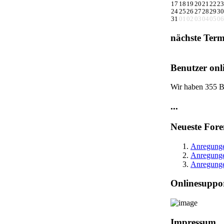
17
18
19
20
21
22
23
24
25
26
27
28
29
30
31
01
02
03
04
05
06
nächste Term
Benutzer onl
Wir haben 355 B
...
Neueste Fore
Anregunge
Anregungen
Anregungen
Onlinesuppo
Impressum