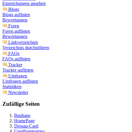
Einreichungen ansehen
Blogs
Blogs auflisten
Bewertungen
Foren
Foren auflisten
Bewertungen
Linkverzeichnis
Verzeichnis durchstöbern
FAQs
FAQs auflisten
Tracker
Tracker auflisten
Umfragen
Umfragen auflisten
Statistiken
Newsletter
Zufällige Seiten
Bauhaus
HomePage
Dessau-Card
UserPagetugrisu