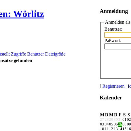
Anmeldung
en: Wörlitz
Anmelden al
Benutzer:
Paßwort:
stellt
Zugriffe
Benutzer
Dateigröße
nsätze gefunden
[
Registrieren
|
I
Kalender
M
D
M
D
F
S
S
27
28
29
30
31
01
02
07
03
04
05
06
08
09
10
11
12
13
14
15
16