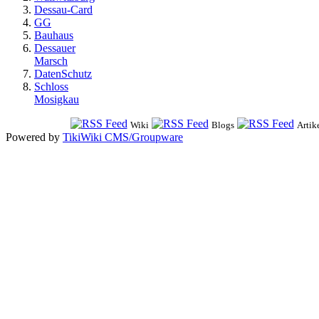
Dessau-Card
GG
Bauhaus
Dessauer
Marsch
DatenSchutz
Schloss
Mosigkau
Wiki
Blogs
Artik
Powered by
TikiWiki CMS/Groupware