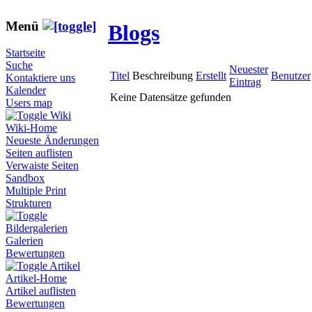
Menü
Blogs
Startseite
Suche
Neuester
Titel
Beschreibung
Erstellt
Benutzer
Kontaktiere uns
Eintrag
Kalender
Keine Datensätze gefunden
Users map
Wiki
Wiki-Home
Neueste Änderungen
Seiten auflisten
Verwaiste Seiten
Sandbox
Multiple Print
Strukturen
Bildergalerien
Galerien
Bewertungen
Artikel
Artikel-Home
Artikel auflisten
Bewertungen