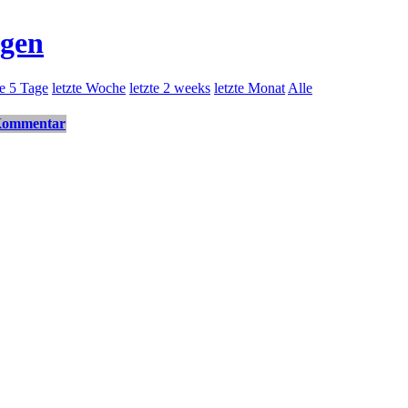
ngen
te 5 Tage
letzte Woche
letzte 2 weeks
letzte Monat
Alle
ommentar