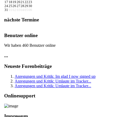
17
18
19
20
21
22
23
24
25
26
27
28
29
30
31
01
02
03
04
05
06
nächste Termine
Benutzer online
Wir haben 460 Benutzer online
...
Neueste Forenbeiträge
Anregungen und Kritik: Im glad I now signed up
Anregungen und Kritik: Umlaute im Tracker...
Anregungen und Kritik: Umlaute im Tracker...
Onlinesupport
Impressum