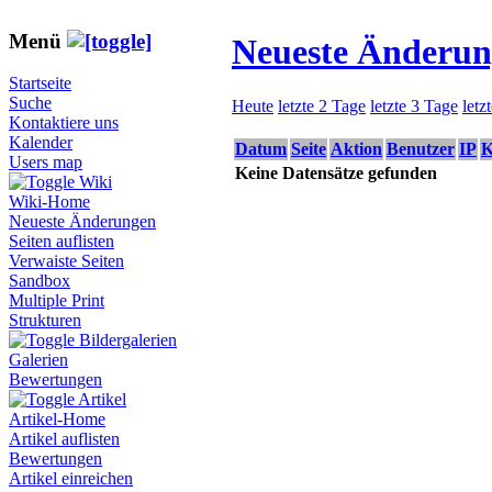
Menü
Neueste Änderu
Startseite
Suche
Heute
letzte 2 Tage
letzte 3 Tage
letz
Kontaktiere uns
Kalender
Datum
Seite
Aktion
Benutzer
IP
K
Users map
Keine Datensätze gefunden
Wiki
Wiki-Home
Neueste Änderungen
Seiten auflisten
Verwaiste Seiten
Sandbox
Multiple Print
Strukturen
Bildergalerien
Galerien
Bewertungen
Artikel
Artikel-Home
Artikel auflisten
Bewertungen
Artikel einreichen