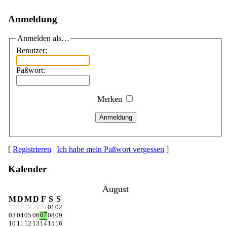
Anmeldung
Anmelden als…
Benutzer:
Paßwort:
Merken
Anmeldung
[
Registrieren
|
Ich habe mein Paßwort vergessen
]
Kalender
August
M
D
M
D
F
S
S
27
28
29
30
31
01
02
07
03
04
05
06
08
09
10
11
12
13
14
15
16