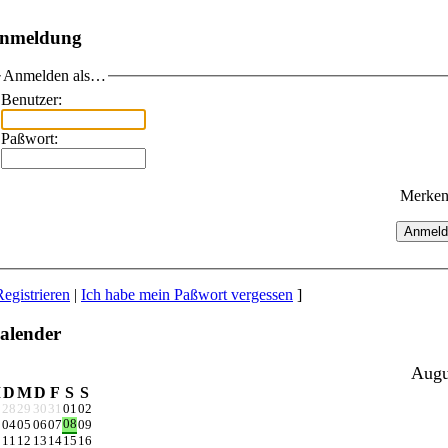
nmeldung
Anmelden als…
Benutzer:
Paßwort:
Merke
Anmeld
Registrieren
|
Ich habe mein Paßwort vergessen
]
alender
Augu
M
D
M
D
F
S
S
28
29
30
31
01
02
08
04
05
06
07
09
11
12
13
14
15
16