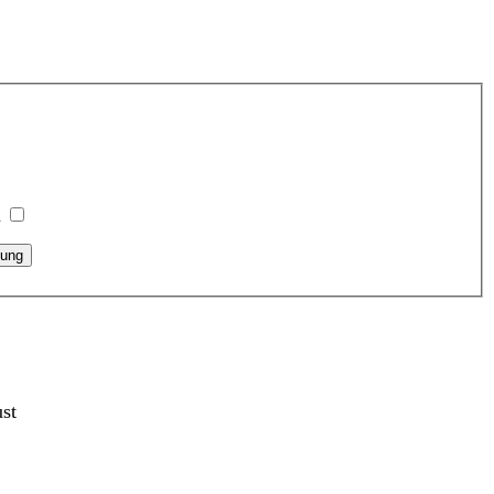
n
ung
st