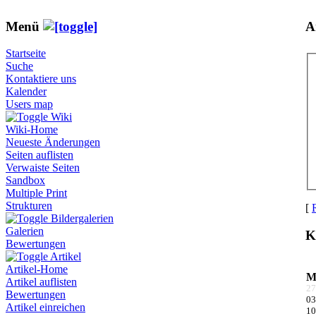
Menü
A
Startseite
Suche
Kontaktiere uns
Kalender
Users map
Wiki
Wiki-Home
Neueste Änderungen
Seiten auflisten
Verwaiste Seiten
Sandbox
Multiple Print
Strukturen
[
Bildergalerien
Galerien
K
Bewertungen
Artikel
Artikel-Home
Artikel auflisten
27
Bewertungen
03
Artikel einreichen
10