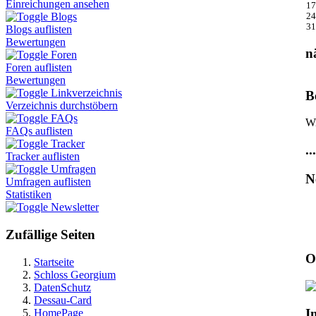
Einreichungen ansehen
17
Blogs
24
31
Blogs auflisten
Bewertungen
n
Foren
Foren auflisten
Bewertungen
Linkverzeichnis
B
Verzeichnis durchstöbern
FAQs
Wi
FAQs auflisten
Tracker
...
Tracker auflisten
Umfragen
N
Umfragen auflisten
Statistiken
Newsletter
Zufällige Seiten
O
Startseite
Schloss Georgium
DatenSchutz
Dessau-Card
I
HomePage