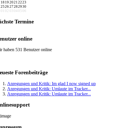
18
19
20
21
22
23
25
26
27
28
29
30
01
02
03
04
05
06
ächste Termine
enutzer online
r haben 531 Benutzer online
eueste Forenbeiträge
Anregungen und Kritik: Im glad I now signed up
Anregungen und Kritik: Umlaute im Tracker...
Anregungen und Kritik: Umlaute im Tracker...
nlinesupport
mpressum