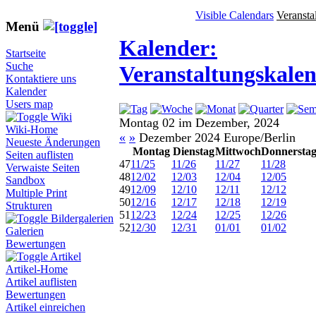
Visible Calendars
Veransta
Menü
Kalender:
Startseite
Suche
Veranstaltungskale
Kontaktiere uns
Kalender
Users map
Wiki
Montag 02 im Dezember, 2024
Wiki-Home
«
»
Dezember 2024 Europe/Berlin
Neueste Änderungen
Montag
Dienstag
Mittwoch
Donnersta
Seiten auflisten
47
11/25
11/26
11/27
11/28
Verwaiste Seiten
48
12/02
12/03
12/04
12/05
Sandbox
49
12/09
12/10
12/11
12/12
Multiple Print
50
12/16
12/17
12/18
12/19
Strukturen
51
12/23
12/24
12/25
12/26
Bildergalerien
52
12/30
12/31
01/01
01/02
Galerien
Bewertungen
Artikel
Artikel-Home
Artikel auflisten
Bewertungen
Artikel einreichen