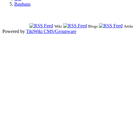
Bauhaus
Wiki
Blogs
Artik
Powered by
TikiWiki CMS/Groupware