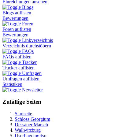
Einreichungen ansehen
Blogs
Blogs auflisten
Bewertungen
Foren
Foren auflisten
Bewertungen
Linkverzeichnis
Verzeichnis durchstöbern
FAQs
FAQs auflisten
Tracker
Tracker auflisten
Umfragen
Umfragen auflisten
Statistiken
Newsletter
Zufällige Seiten
Startseite
Schloss Georgium
Dessauer Marsch
Wallwitzburg
UserPagetugrisu