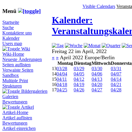
Visible Calendars
Veranst
Menü
Kalender:
Startseite
Suche
Veranstaltungskale
Kontaktiere uns
Kalender
Users map
Wiki
Freitag 22 im April, 2022
Wiki-Home
«
»
April 2022 Europe/Berlin
Neueste Änderungen
Montag
Dienstag
Mittwoch
Donnersta
Seiten auflisten
13
03/28
03/29
03/30
03/31
Verwaiste Seiten
14
04/04
04/05
04/06
04/07
Sandbox
15
04/11
04/12
04/13
04/14
Multiple Print
16
04/18
04/19
04/20
04/21
Strukturen
17
04/25
04/26
04/27
04/28
Bildergalerien
Galerien
Bewertungen
Artikel
Artikel-Home
Artikel auflisten
Bewertungen
Artikel einreichen