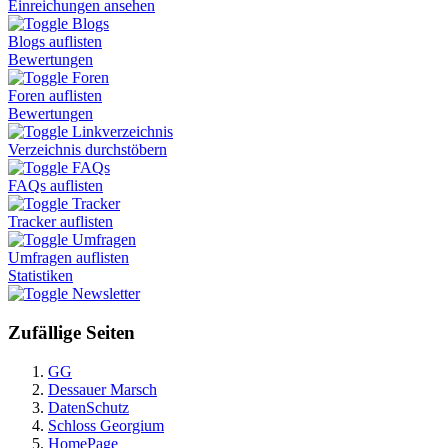
Einreichungen ansehen
Blogs
Blogs auflisten
Bewertungen
Foren
Foren auflisten
Bewertungen
Linkverzeichnis
Verzeichnis durchstöbern
FAQs
FAQs auflisten
Tracker
Tracker auflisten
Umfragen
Umfragen auflisten
Statistiken
Newsletter
Zufällige Seiten
GG
Dessauer Marsch
DatenSchutz
Schloss Georgium
HomePage