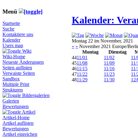
Menü
Kalender: Vera
Startseite
Suche
Kontaktiere uns
Kalender
Montag 22 im November, 2021
Users map
«
»
November 2021 Europe/Berli
Wiki
Montag
Dienstag
M
Wiki-Home
44
11/01
11/02
11/
Neueste Änderungen
45
11/08
11/09
11/
Seiten auflisten
46
11/15
11/16
11/
Verwaiste Seiten
47
11/22
11/23
11/
Sandbox
48
11/29
11/30
12/
Multiple Print
Strukturen
Bildergalerien
Galerien
Bewertungen
Artikel
Artikel-Home
Artikel auflisten
Bewertungen
Artikel einreichen