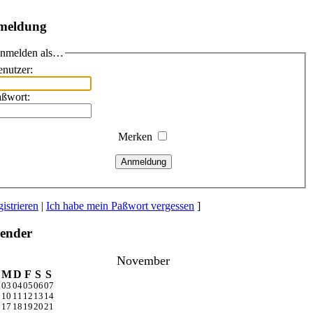
meldung
nmelden als…
nutzer:
aßwort:
Merken
Anmeldung
istrieren
|
Ich habe mein Paßwort vergessen
]
ender
November
M
D
F
S
S
2
03
04
05
06
07
9
10
11
12
13
14
6
17
18
19
20
21