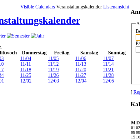
Visible Calendars
Veranstaltungskalender
Listenansicht
An
nstaltungskalender
A
Be
P
n
ittwoch
Donnerstag
Freitag
Samstag
Sonntag
03
11/04
11/05
11/06
11/07
10
11/11
11/12
11/13
11/14
17
11/18
11/19
11/20
11/21
24
11/25
11/26
11/27
11/28
01
12/02
12/03
12/04
12/05
[
Reg
Kal
M
D
01
0
08
0
15
1