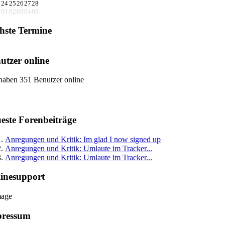
3
24
25
26
27
28
0
01
02
03
04
05
hste Termine
utzer online
haben 351 Benutzer online
este Forenbeiträge
Anregungen und Kritik: Im glad I now signed up
Anregungen und Kritik: Umlaute im Tracker...
Anregungen und Kritik: Umlaute im Tracker...
inesupport
pressum