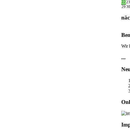
22
2
29
3
näc
Ben
Wir 
...
Neu
Onl
Im