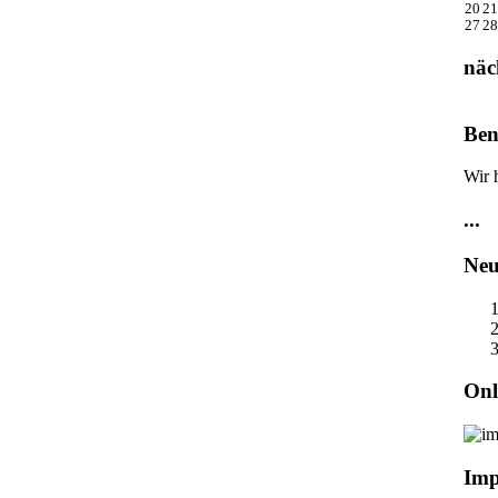
20
21
27
28
näc
Ben
Wir 
...
Neu
Onl
Imp