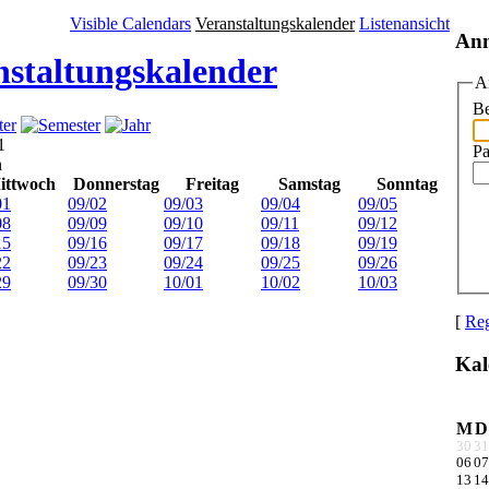
Visible Calendars
Veranstaltungskalender
Listenansicht
An
nstaltungskalender
A
Be
1
Pa
n
ittwoch
Donnerstag
Freitag
Samstag
Sonntag
01
09/02
09/03
09/04
09/05
08
09/09
09/10
09/11
09/12
15
09/16
09/17
09/18
09/19
22
09/23
09/24
09/25
09/26
29
09/30
10/01
10/02
10/03
[
Reg
Kal
M
D
30
31
06
07
13
14