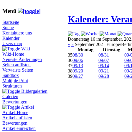
Menü
Kalender: Vera
Startseite
Suche
Kontaktiere uns
Kalender
Donnerstag 16 im September, 202
Users map
«
»
September 2021 Europe/Berli
Wiki
Montag
Dienstag
M
Wiki-Home
35
08/30
08/31
09/
Neueste Änderungen
36
09/06
09/07
09/
Seiten auflisten
37
09/13
09/14
09/
Verwaiste Seiten
38
09/20
09/21
09/
Sandbox
39
09/27
09/28
09/
Multiple Print
Strukturen
Bildergalerien
Galerien
Bewertungen
Artikel
Artikel-Home
Artikel auflisten
Bewertungen
Artikel einreichen