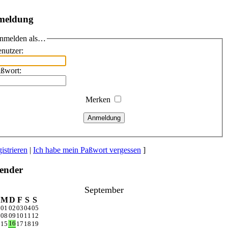
meldung
nmelden als…
nutzer:
ßwort:
Merken
Anmeldung
istrieren
|
Ich habe mein Paßwort vergessen
]
ender
September
M
D
F
S
S
01
02
03
04
05
08
09
10
11
12
16
15
17
18
19