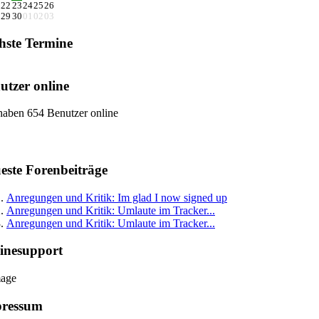
22
23
24
25
26
29
30
01
02
03
hste Termine
utzer online
haben 654 Benutzer online
este Forenbeiträge
Anregungen und Kritik: Im glad I now signed up
Anregungen und Kritik: Umlaute im Tracker...
Anregungen und Kritik: Umlaute im Tracker...
inesupport
ressum