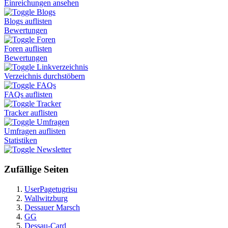
Einreichungen ansehen
Blogs
Blogs auflisten
Bewertungen
Foren
Foren auflisten
Bewertungen
Linkverzeichnis
Verzeichnis durchstöbern
FAQs
FAQs auflisten
Tracker
Tracker auflisten
Umfragen
Umfragen auflisten
Statistiken
Newsletter
Zufällige Seiten
UserPagetugrisu
Wallwitzburg
Dessauer Marsch
GG
Dessau-Card