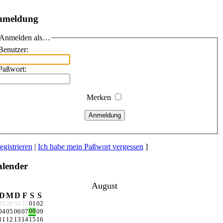
nmeldung
Anmelden als…
Benutzer:
Paßwort:
Merken
Anmeldung
egistrieren
|
Ich habe mein Paßwort vergessen
]
lender
August
D
M
D
F
S
S
28
29
30
31
01
02
08
04
05
06
07
09
11
12
13
14
15
16