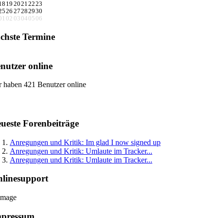
18
19
20
21
22
23
25
26
27
28
29
30
01
02
03
04
05
06
chste Termine
nutzer online
r haben 421 Benutzer online
ueste Forenbeiträge
Anregungen und Kritik: Im glad I now signed up
Anregungen und Kritik: Umlaute im Tracker...
Anregungen und Kritik: Umlaute im Tracker...
linesupport
mpressum