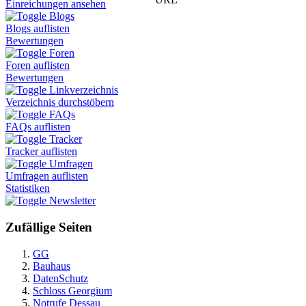
Einreichungen ansehen
Blogs
Blogs auflisten
Bewertungen
Foren
Foren auflisten
Bewertungen
Linkverzeichnis
Verzeichnis durchstöbern
FAQs
FAQs auflisten
Tracker
Tracker auflisten
Umfragen
Umfragen auflisten
Statistiken
Newsletter
Zufällige Seiten
GG
Bauhaus
DatenSchutz
Schloss Georgium
Notrufe Dessau