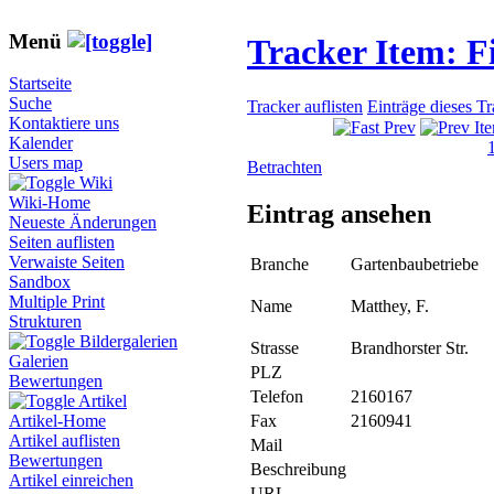
Menü
Tracker Item: 
Startseite
Suche
Tracker auflisten
Einträge dieses T
Kontaktiere uns
Kalender
Users map
Betrachten
Wiki
Wiki-Home
Eintrag ansehen
Neueste Änderungen
Seiten auflisten
Verwaiste Seiten
Branche
Gartenbaubetriebe
Sandbox
Multiple Print
Name
Matthey, F.
Strukturen
Bildergalerien
Strasse
Brandhorster Str.
Galerien
PLZ
Bewertungen
Telefon
2160167
Artikel
Fax
2160941
Artikel-Home
Artikel auflisten
Mail
Bewertungen
Beschreibung
Artikel einreichen
URL