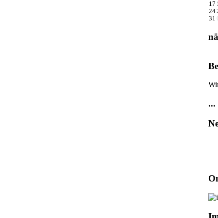
17
24
31
nä
Be
Wi
...
Ne
On
I