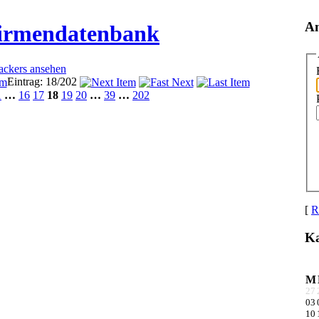
A
Firmendatenbank
rackers ansehen
Eintrag: 18/202
1
…
16
17
18
19
20
…
39
…
202
[
R
Ka
M
27
03
10