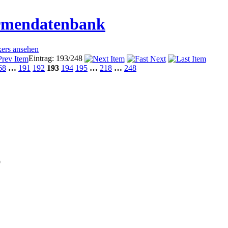
irmendatenbank
kers ansehen
Eintrag: 193/248
68
…
191
192
193
194
195
…
218
…
248
9