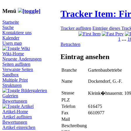
Menü
Tracker Item: F
Startseite
Suche
Tracker auflisten
Einträge dieses Trac
Kontaktiere uns
Kalender
1
…
1
Users map
Betrachten
Wiki
Wiki-Home
Eintrag ansehen
Neueste Änderungen
Seiten auflisten
Verwaiste Seiten
Branche
Gartenbaubetriebe
Sandbox
Multiple Print
Name
Dockendorf, G.-F.
Strukturen
Bildergalerien
Strasse
Kleink�hnauerstr. 10
Galerien
PLZ
Bewertungen
Telefon
616475
Artikel
Artikel-Home
Fax
6610977
Artikel auflisten
Mail
Bewertungen
Beschreibung
Artikel einreichen