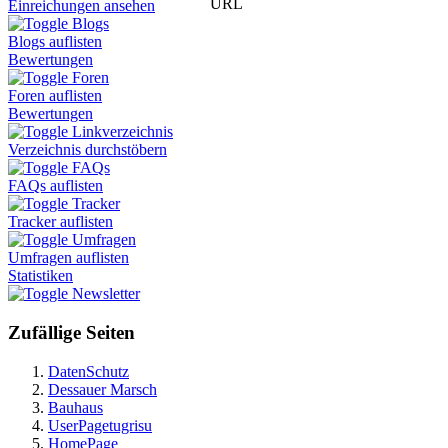
URL
Einreichungen ansehen
Blogs
Blogs auflisten
Bewertungen
Foren
Foren auflisten
Bewertungen
Linkverzeichnis
Verzeichnis durchstöbern
FAQs
FAQs auflisten
Tracker
Tracker auflisten
Umfragen
Umfragen auflisten
Statistiken
Newsletter
Zufällige Seiten
DatenSchutz
Dessauer Marsch
Bauhaus
UserPagetugrisu
HomePage