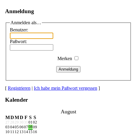
Anmeldung
Anmelden als…
Benutzer:
Paßwort:
Merken
Anmeldung
[
Registrieren
|
Ich habe mein Paßwort vergessen
]
Kalender
August
M
D
M
D
F
S
S
27
28
29
30
31
01
02
08
03
04
05
06
07
09
10
11
12
13
14
15
16