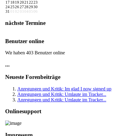
17
18
19
20
21
22
23
24
25
26
27
28
29
30
31
01
02
03
04
05
06
nächste Termine
Benutzer online
Wir haben 403 Benutzer online
...
Neueste Forenbeiträge
Anregungen und Kritik: Im glad I now signed up
Anregungen und Kritik: Umlaute im Tracker...
Anregungen und Kritik: Umlaute im Tracker...
Onlinesupport
Impressum