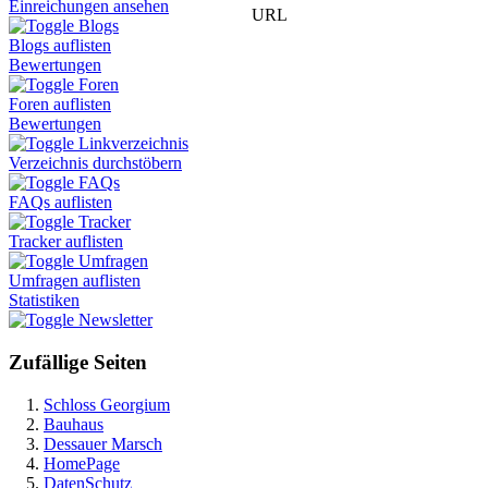
Einreichungen ansehen
URL
Blogs
Blogs auflisten
Bewertungen
Foren
Foren auflisten
Bewertungen
Linkverzeichnis
Verzeichnis durchstöbern
FAQs
FAQs auflisten
Tracker
Tracker auflisten
Umfragen
Umfragen auflisten
Statistiken
Newsletter
Zufällige Seiten
Schloss Georgium
Bauhaus
Dessauer Marsch
HomePage
DatenSchutz