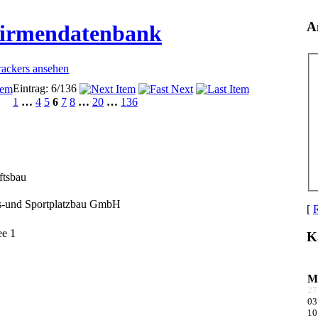
A
Firmendatenbank
rackers ansehen
Eintrag: 6/136
1
…
4
5
6
7
8
…
20
…
136
ftsbau
ts-und Sportplatzbau GmbH
[
R
e 1
K
M
27
03
10