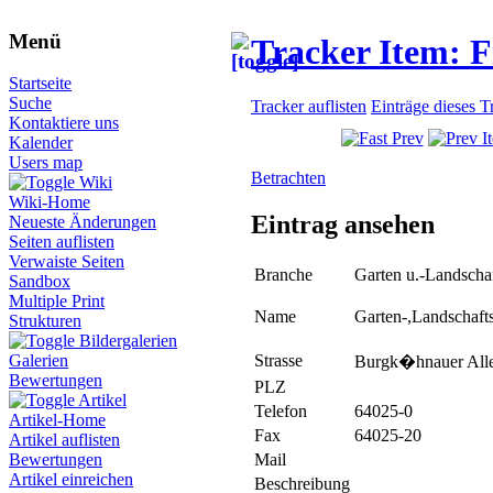
Menü
Tracker Item: 
Startseite
Suche
Tracker auflisten
Einträge dieses T
Kontaktiere uns
Kalender
Users map
Betrachten
Wiki
Wiki-Home
Eintrag ansehen
Neueste Änderungen
Seiten auflisten
Verwaiste Seiten
Branche
Garten u.-Landscha
Sandbox
Multiple Print
Name
Garten-,Landschaf
Strukturen
Bildergalerien
Strasse
Galerien
Burgk�hnauer Alle
Bewertungen
PLZ
Artikel
Telefon
64025-0
Artikel-Home
Fax
64025-20
Artikel auflisten
Mail
Bewertungen
Artikel einreichen
Beschreibung