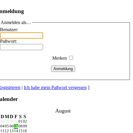
nmeldung
Anmelden als…
Benutzer:
Paßwort:
Merken
Anmeldung
egistrieren
|
Ich habe mein Paßwort vergessen
]
alender
August
D
M
D
F
S
S
28
29
30
31
01
02
07
04
05
06
08
09
11
12
13
14
15
16