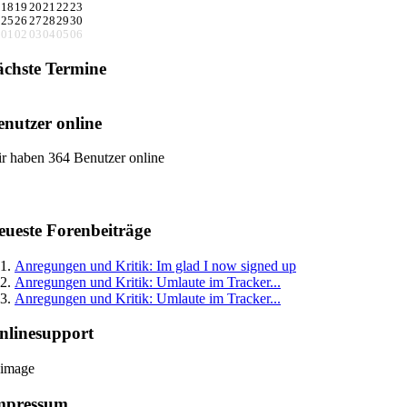
18
19
20
21
22
23
25
26
27
28
29
30
01
02
03
04
05
06
ächste Termine
enutzer online
r haben 364 Benutzer online
eueste Forenbeiträge
Anregungen und Kritik: Im glad I now signed up
Anregungen und Kritik: Umlaute im Tracker...
Anregungen und Kritik: Umlaute im Tracker...
nlinesupport
mpressum