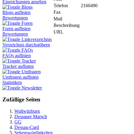
Einreichungen ansehen
Telefon
2160490
Blogs
Fax
Blogs auflisten
Bewertungen
Mail
Foren
Beschreibung
Foren auflisten
URL
Bewertungen
Linkverzeichnis
Verzeichnis durchstöbern
FAQs
FAQs auflisten
Tracker
Tracker auflisten
Umfragen
Umfragen auflisten
Statistiken
Newsletter
Zufällige Seiten
Wallwitzburg
Dessauer Marsch
GG
Dessau-Card
Sehenswürdigkeiten