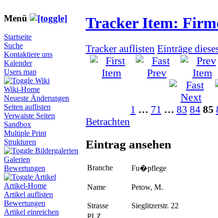
Menü
Tracker Item: Fir
Startseite
Suche
Tracker auflisten
Einträge diese
Kontaktiere uns
Kalender
Users map
Wiki
Wiki-Home
Neueste Änderungen
Seiten auflisten
1
…
71
…
83
84
85
Verwaiste Seiten
Betrachten
Sandbox
Multiple Print
Eintrag ansehen
Strukturen
Bildergalerien
Galerien
Branche
Fu�pflege
Bewertungen
Artikel
Artikel-Home
Name
Petow, M.
Artikel auflisten
Bewertungen
Strasse
Sieglitzerstr. 22
Artikel einreichen
PLZ