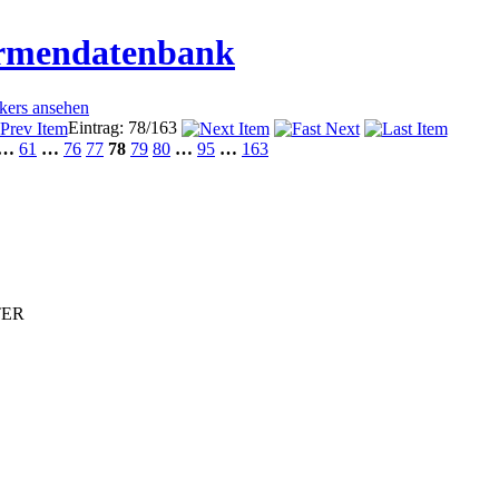
irmendatenbank
ckers ansehen
Eintrag: 78/163
…
61
…
76
77
78
79
80
…
95
…
163
TER