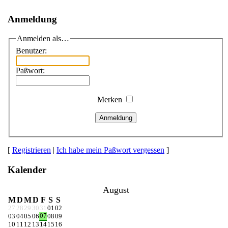
Anmeldung
Anmelden als…
Benutzer:
Paßwort:
Merken
Anmeldung
[
Registrieren
|
Ich habe mein Paßwort vergessen
]
Kalender
August
M
D
M
D
F
S
S
27
28
29
30
31
01
02
07
03
04
05
06
08
09
10
11
12
13
14
15
16