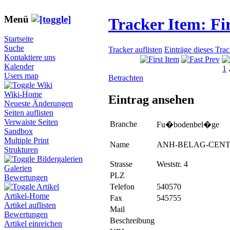
Menü
Tracker Item: F
Startseite
Suche
Tracker auflisten
Einträge dieses Tra
Kontaktiere uns
Kalender
1
Users map
Betrachten
Wiki
Wiki-Home
Eintrag ansehen
Neueste Änderungen
Seiten auflisten
Verwaiste Seiten
Branche
Fu�bodenbel�ge
Sandbox
Multiple Print
Name
ANH-BELAG-CEN
Strukturen
Bildergalerien
Strasse
Weststr. 4
Galerien
PLZ
Bewertungen
Telefon
540570
Artikel
Artikel-Home
Fax
545755
Artikel auflisten
Mail
Bewertungen
Beschreibung
Artikel einreichen