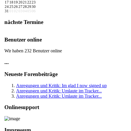
17
18
19
20
21
22
23
24
25
26
27
28
29
30
31
01
02
03
04
05
06
nächste Termine
Benutzer online
Wir haben 232 Benutzer online
...
Neueste Forenbeiträge
Anregungen und Kritik: Im glad I now signed up
Anregungen und Kritik: Umlaute im Tracker...
Anregungen und Kritik: Umlaute im Tracker...
Onlinesupport
Impressum