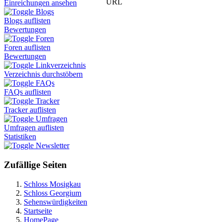
URL
Einreichungen ansehen
Blogs
Blogs auflisten
Bewertungen
Foren
Foren auflisten
Bewertungen
Linkverzeichnis
Verzeichnis durchstöbern
FAQs
FAQs auflisten
Tracker
Tracker auflisten
Umfragen
Umfragen auflisten
Statistiken
Newsletter
Zufällige Seiten
Schloss Mosigkau
Schloss Georgium
Sehenswürdigkeiten
Startseite
HomePage