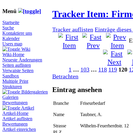
Menü
Tracker Item: Fir
Startseite
Suche
Tracker auflisten
Einträge dieses
Kontaktiere uns
Kalender
E
Users map
Wiki
Wiki-Home
Neueste Änderungen
Seiten auflisten
1
…
103
…
118
119
120
1
Verwaiste Seiten
Betrachten
Sandbox
Multiple Print
Strukturen
Eintrag ansehen
Bildergalerien
Galerien
Bewertungen
Branche
Friseurbedarf
Artikel
Artikel-Home
Name
Taubner, A.
Artikel auflisten
Bewertungen
Strasse
Wilhelm-Feuerherdtstr. 12
Artikel einreichen
PLZ