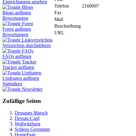
Einreichungen ansehen
Telefon
2160007
Blogs
Fax
Blogs auflisten
Bewertungen
Mail
Foren
Beschreibung
Foren auflisten
URL
Bewertungen
Linkverzeichnis
Verzeichnis durchstöbern
FAQs
FAQs auflisten
Tracker
Tracker auflisten
Umfragen
Umfragen auflisten
Statistiken
Newsletter
Zufällige Seiten
Dessauer Marsch
Dessau-Card
Wallwitzburg
Schloss Georgium
HomePage