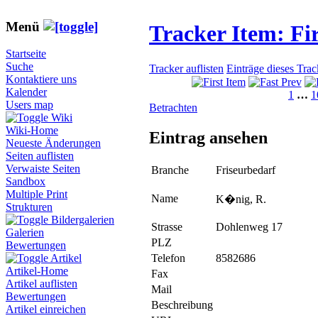
Menü
Tracker Item: F
Startseite
Suche
Tracker auflisten
Einträge dieses Tra
Kontaktiere uns
Kalender
1
…
1
Users map
Betrachten
Wiki
Wiki-Home
Eintrag ansehen
Neueste Änderungen
Seiten auflisten
Verwaiste Seiten
Branche
Friseurbedarf
Sandbox
Multiple Print
Name
K�nig, R.
Strukturen
Bildergalerien
Strasse
Dohlenweg 17
Galerien
PLZ
Bewertungen
Telefon
8582686
Artikel
Artikel-Home
Fax
Artikel auflisten
Mail
Bewertungen
Beschreibung
Artikel einreichen