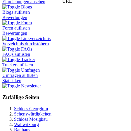
URL
Einreichungen ansehen
Blogs
Blogs auflisten
Bewertungen
Foren
Foren auflisten
Bewertungen
Linkverzeichnis
Verzeichnis durchstöbern
FAQs
FAQs auflisten
Tracker
Tracker auflisten
Umfragen
Umfragen auflisten
Statistiken
Newsletter
Zufällige Seiten
Schloss Georgium
Sehenswürdigkeiten
Schloss Mosigkau
Wallwitzburg
Bauhaus