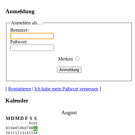
Anmeldung
Anmelden als…
Benutzer:
Paßwort:
Merken
Anmeldung
[
Registrieren
|
Ich habe mein Paßwort vergessen
]
Kalender
August
M
D
M
D
F
S
S
27
28
29
30
31
01
02
09
03
04
05
06
07
08
10
11
12
13
14
15
16