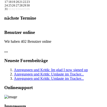
17
18
19
20
21
22
23
24
25
26
27
28
29
30
31
01
02
03
04
05
06
nächste Termine
Benutzer online
Wir haben 402 Benutzer online
...
Neueste Forenbeiträge
Anregungen und Kritik: Im glad I now signed up
Anregungen und Kritik: Umlaute im Tracker...
Anregungen und Kritik: Umlaute im Tracker...
Onlinesupport
Impressum