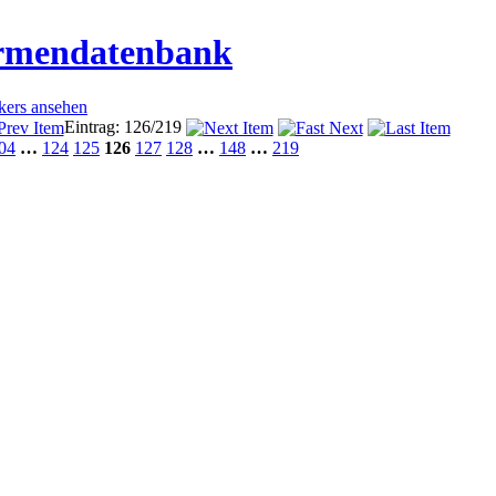
irmendatenbank
ckers ansehen
Eintrag: 126/219
04
…
124
125
126
127
128
…
148
…
219