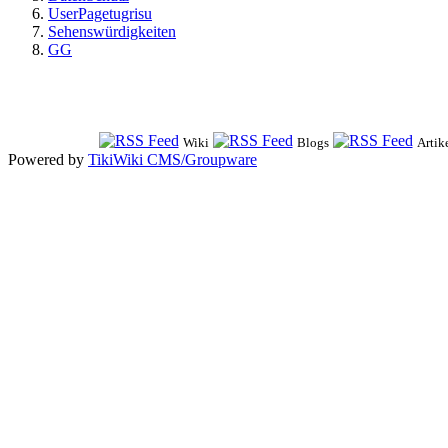
UserPagetugrisu
Sehenswürdigkeiten
GG
Wiki
Blogs
Artik
Powered by
TikiWiki CMS/Groupware