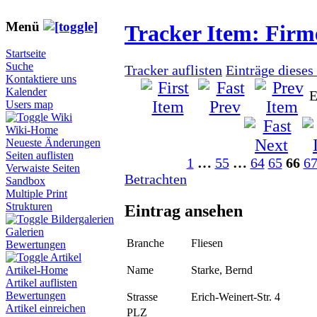
Menü
Tracker Item: Fir
Startseite
Suche
Tracker auflisten
Einträge dieses
Kontaktiere uns
Kalender
E
Users map
Wiki
Wiki-Home
Neueste Änderungen
Seiten auflisten
1
…
55
…
64
65
66
6
Verwaiste Seiten
Betrachten
Sandbox
Multiple Print
Strukturen
Eintrag ansehen
Bildergalerien
Galerien
Branche
Fliesen
Bewertungen
Artikel
Name
Starke, Bernd
Artikel-Home
Artikel auflisten
Bewertungen
Strasse
Erich-Weinert-Str. 4
Artikel einreichen
PLZ