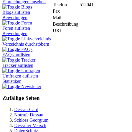
Einreichungen ansehen
Telefon
512041
Blogs
Fax
Blogs auflisten
Mail
Bewertungen
Foren
Beschreibung
Foren auflisten
URL
Bewertungen
Linkverzeichnis
Verzeichnis durchstöbern
FAQs
FAQs auflisten
Tracker
Tracker auflisten
Umfragen
Umfragen auflisten
Statistiken
Newsletter
Zufällige Seiten
Dessau-Card
Notrufe Dessau
Schloss Georgium
Dessauer Marsch
DatenSchutz