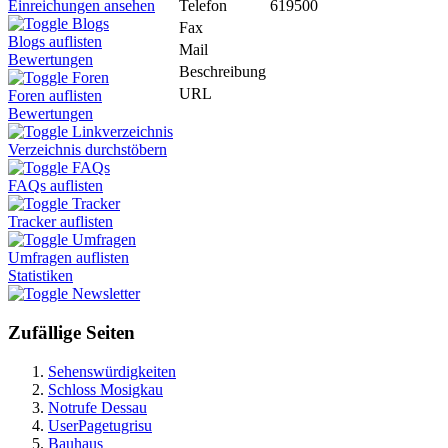
Telefon
619500
Einreichungen ansehen
Blogs
Fax
Blogs auflisten
Mail
Bewertungen
Beschreibung
Foren
URL
Foren auflisten
Bewertungen
Linkverzeichnis
Verzeichnis durchstöbern
FAQs
FAQs auflisten
Tracker
Tracker auflisten
Umfragen
Umfragen auflisten
Statistiken
Newsletter
Zufällige Seiten
Sehenswürdigkeiten
Schloss Mosigkau
Notrufe Dessau
UserPagetugrisu
Bauhaus