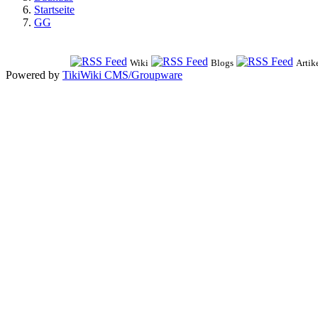
Startseite
GG
Wiki
Blogs
Artik
Powered by
TikiWiki CMS/Groupware