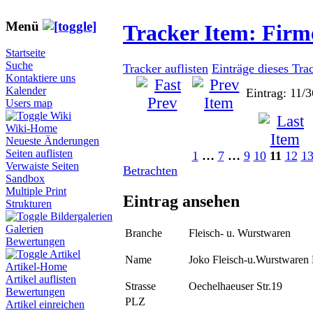
Menü
Tracker Item: Fir
Startseite
Suche
Tracker auflisten
Einträge dieses Tra
Kontaktiere uns
Kalender
Eintrag: 11/3
Users map
Wiki
Wiki-Home
Neueste Änderungen
Seiten auflisten
1
…
7
…
9
10
11
12
1
Verwaiste Seiten
Betrachten
Sandbox
Multiple Print
Eintrag ansehen
Strukturen
Bildergalerien
Galerien
Branche
Fleisch- u. Wurstwaren
Bewertungen
Artikel
Name
Joko Fleisch-u.Wurstware
Artikel-Home
Artikel auflisten
Strasse
Oechelhaeuser Str.19
Bewertungen
PLZ
Artikel einreichen